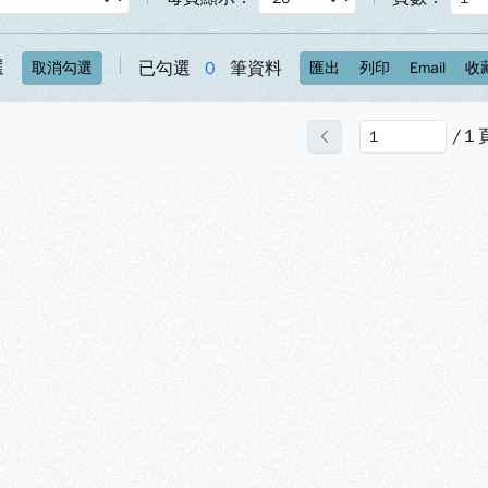
選
已勾選
0
筆資料
取消勾選
匯出
列印
Email
收
/
1
上一頁