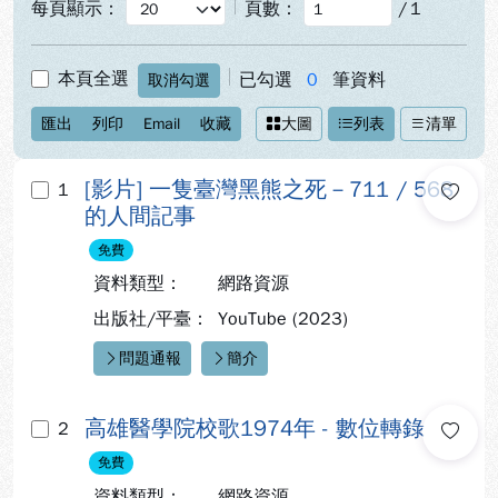
每頁顯示：
頁數：
/
1
本頁全選
已勾選
0
筆資料
取消勾選
匯出
列印
Email
收藏
大圖
列表
清單
[影片] 一隻臺灣黑熊之死－711 / 568
1
的人間記事
免費
資料類型：
網路資源
出版社/平臺：
YouTube (2023)
問題通報
簡介
快速連結：
高雄醫學院校歌1974年 - 數位轉錄
2
免費
資料類型：
網路資源