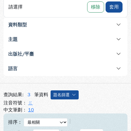
請選擇
移除
套用
資料類型
主題
出版社/平臺
語言
查詢結果:
3
筆資料
題名篩選
注音符號：
ㄍ
中文筆劃：
10
排序：