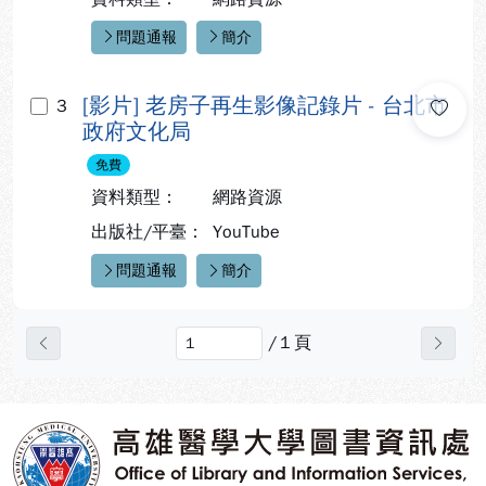
問題通報
簡介
快速連結：
[影片] 老房子再生影像記錄片 - 台北市
3
政府文化局
免費
資料類型：
網路資源
出版社/平臺：
YouTube
問題通報
簡介
快速連結：
/
1
頁
上一頁
下一
:::