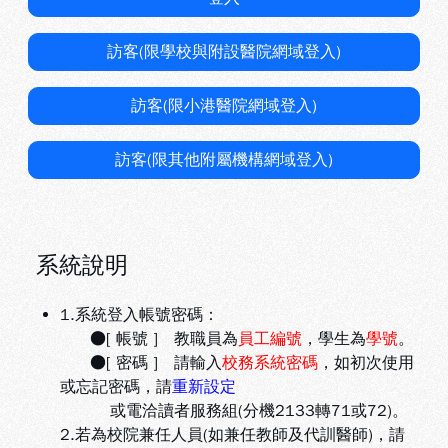
訪客(限學校與附設醫院網域登入)
訪客(限小港醫院網域登入)
訪客(限其他附屬機構網域登入)
系統說明
1.系統登入帳號密碼：
●[ 帳號 ] 教職員為
員工編號
，學生為
學號
。
●[ 密碼 ] 請輸入
校務系統密碼
，如初次使用
或忘記密碼，請
重新設定
或電洽讀者服務組(分機2133轉71或72)。
2.若為校院兼任人員(如兼任教師及代訓醫師)，請