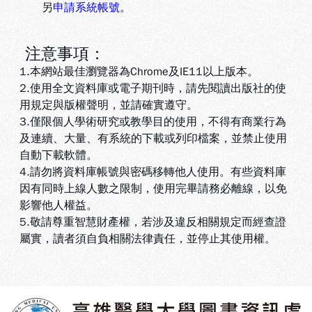
另
申請系統帳號
。
注意事項：
1.本網站最佳瀏覽器為Chrome及IE11以上版本。
2.使用全文資料庫或電子期刊時，請先閱讀出版社的使
用規定與版權聲明，並請確實遵守。
3.
僅限個人學術研究或教學目的使用，不得有商業行為
及連續、大量、有系統的下載或列印檔案，並禁止使用
自動下載軟體
。
4.
請勿將資料庫帳號與密碼移轉他人使用。有些資料庫
因有同時上線人數之限制，使用完畢請務必離線，以免
影響他人權益
。
5
.敬請尊重智慧財產權，若涉及違反相關規定而經查證
屬實，讀者須自負相關法律責任，並停止其使用權
。
:::