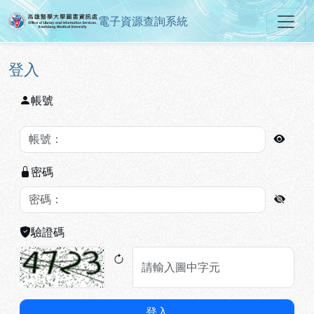
電子資源查詢系統
高雄醫學大學圖書資訊處電子資源
跳到主要內容
:::
:::
登入
帳號
密碼
驗證碼
登入