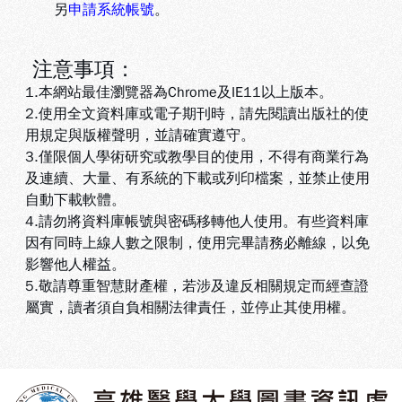
另
申請系統帳號
。
注意事項：
1.本網站最佳瀏覽器為Chrome及IE11以上版本。
2.使用全文資料庫或電子期刊時，請先閱讀出版社的使
用規定與版權聲明，並請確實遵守。
3.
僅限個人學術研究或教學目的使用，不得有商業行為
及連續、大量、有系統的下載或列印檔案，並禁止使用
自動下載軟體
。
4.
請勿將資料庫帳號與密碼移轉他人使用。有些資料庫
因有同時上線人數之限制，使用完畢請務必離線，以免
影響他人權益
。
5
.敬請尊重智慧財產權，若涉及違反相關規定而經查證
屬實，讀者須自負相關法律責任，並停止其使用權
。
:::