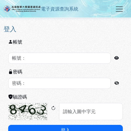
電子資源查詢系統
高雄醫學大學圖書資訊處電子資源
跳到主要內容
:::
:::
登入
帳號
密碼
驗證碼
登入