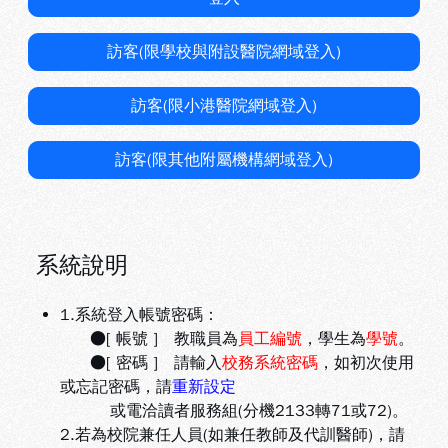
訪客(限學校與附設醫院網域登入)
訪客(限小港醫院網域登入)
訪客(限其他附屬機構網域登入)
系統說明
1.系統登入帳號密碼：
●[ 帳號 ] 教職員為
員工編號
，學生為
學號
。
●[ 密碼 ] 請輸入
校務系統密碼
，如初次使用
或忘記密碼，請
重新設定
或電洽讀者服務組(分機2133轉71或72)。
2.若為校院兼任人員(如兼任教師及代訓醫師)，請