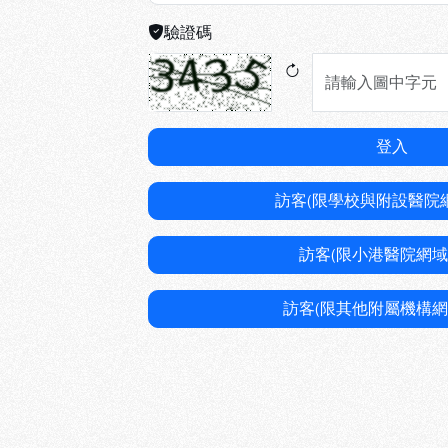
驗證碼
登入
訪客(限學校與附設醫院
訪客(限小港醫院網域
訪客(限其他附屬機構網