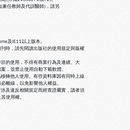
(如兼任教師及代訓醫師)，請另
ome及IE11以上版本。
期刊時，請先閱讀出版社的使用規定與版權
學目的使用，不得有商業行為及連續、大
檔案，並禁止使用自動下載軟體
。
碼移轉他人使用。有些資料庫因有同時上線
務必離線，以免影響他人權益
。
若涉及違反相關規定而經查證屬實，讀者須
止其使用權
。