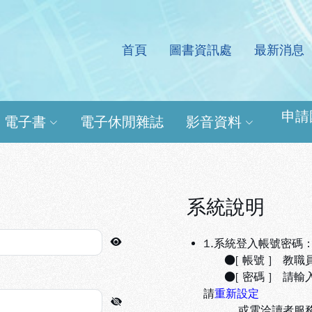
首頁
圖書資訊處
最新消息
處電子資源查詢系統
申請
電子書
電子休閒雜誌
影音資料
系統說明
1.系統登入帳號密碼
●[ 帳號 ] 教職
●[ 密碼 ] 請輸
請
重新設定
或電洽讀者服務組(分