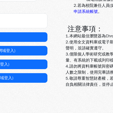
2.若為校院兼任人員
申請系統帳號
。
注意事項：
1.本網站最佳瀏覽器為Chr
2.使用全文資料庫或電子
聲明，並請確實遵守。
網域登入)
3.
僅限個人學術研究或教
量、有系統的下載或列印
登入)
4.
請勿將資料庫帳號與密
人數之限制，使用完畢請
域登入)
5
.敬請尊重智慧財產權，
自負相關法律責任，並停