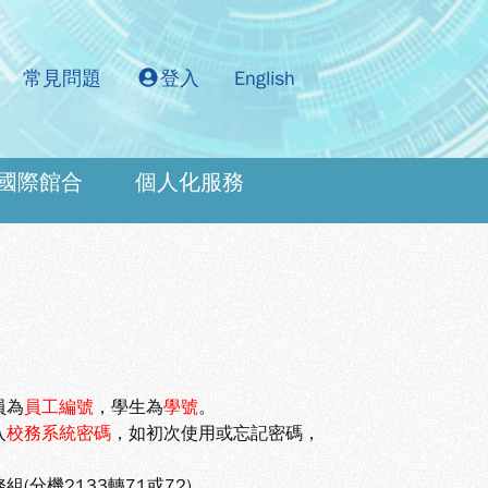
常見問題
登入
English
國際館合
個人化服務
：
員為
員工編號
，學生為
學號
。
入
校務系統密碼
，如初次使用或忘記密碼，
機2133轉71或72)。