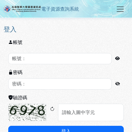
電子資源查詢系統
高雄醫學大學圖書資訊處電子資源
跳到主要內容
:::
:::
登入
帳號
密碼
驗證碼
登入