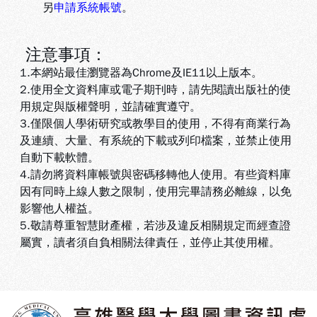
另
申請系統帳號
。
注意事項：
1.本網站最佳瀏覽器為Chrome及IE11以上版本。
2.使用全文資料庫或電子期刊時，請先閱讀出版社的使
用規定與版權聲明，並請確實遵守。
3.
僅限個人學術研究或教學目的使用，不得有商業行為
及連續、大量、有系統的下載或列印檔案，並禁止使用
自動下載軟體
。
4.
請勿將資料庫帳號與密碼移轉他人使用。有些資料庫
因有同時上線人數之限制，使用完畢請務必離線，以免
影響他人權益
。
5
.敬請尊重智慧財產權，若涉及違反相關規定而經查證
屬實，讀者須自負相關法律責任，並停止其使用權
。
:::