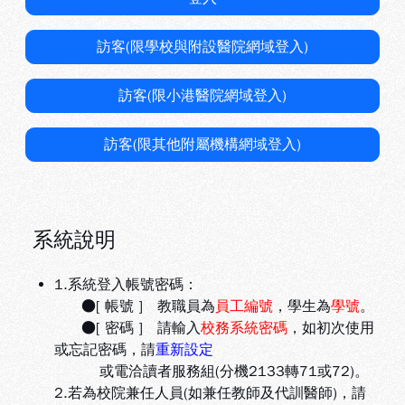
訪客(限學校與附設醫院網域登入)
訪客(限小港醫院網域登入)
訪客(限其他附屬機構網域登入)
系統說明
1.系統登入帳號密碼：
●[ 帳號 ] 教職員為
員工編號
，學生為
學號
。
●[ 密碼 ] 請輸入
校務系統密碼
，如初次使用
或忘記密碼，請
重新設定
或電洽讀者服務組(分機2133轉71或72)。
2.若為校院兼任人員(如兼任教師及代訓醫師)，請