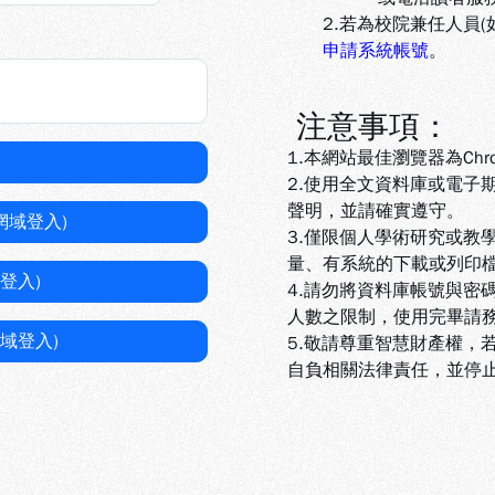
2.若為校院兼任人員
申請系統帳號
。
注意事項：
1.本網站最佳瀏覽器為Chr
2.使用全文資料庫或電子
聲明，並請確實遵守。
網域登入)
3.
僅限個人學術研究或教
量、有系統的下載或列印
登入)
4.
請勿將資料庫帳號與密
人數之限制，使用完畢請
域登入)
5
.敬請尊重智慧財產權，
自負相關法律責任，並停