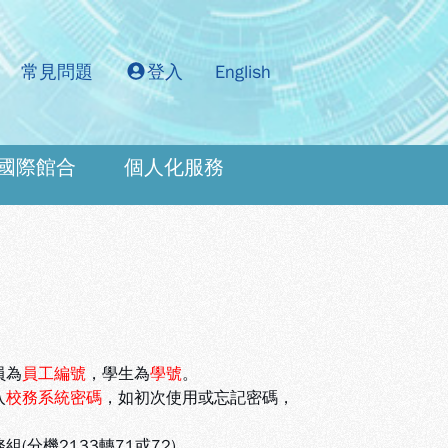
常見問題
登入
English
國際館合
個人化服務
：
員為
員工編號
，學生為
學號
。
入
校務系統密碼
，如初次使用或忘記密碼，
機2133轉71或72)。