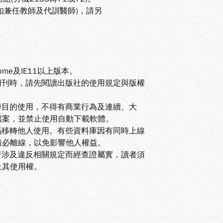
(如兼任教師及代訓醫師)，請另
ome及IE11以上版本。
期刊時，請先閱讀出版社的使用規定與版權
學目的使用，不得有商業行為及連續、大
檔案，並禁止使用自動下載軟體
。
碼移轉他人使用。有些資料庫因有同時上線
務必離線，以免影響他人權益
。
若涉及違反相關規定而經查證屬實，讀者須
止其使用權
。