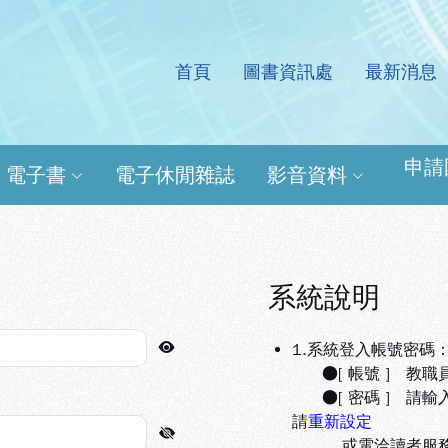
首頁
圖書資訊處
最新消息
處電子資源查詢系統
申請
電子書
電子休閒雜誌
影音資料
系統說明
1.系統登入帳號密碼
●[ 帳號 ] 教職
●[ 密碼 ] 請輸
請
重新設定
或電洽讀者服務組(分