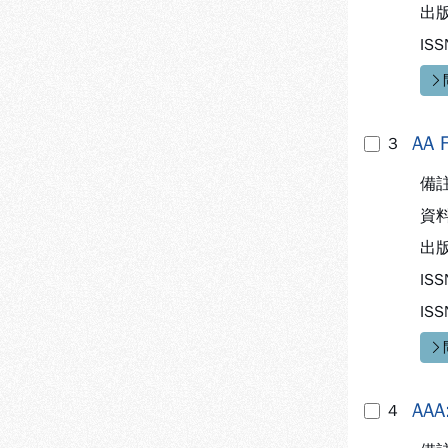
出
ISS
快
AA F
3
備
資
出
ISS
ISS
快
AAA:
4