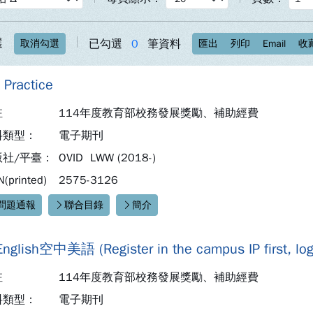
選
已勾選
0
筆資料
取消勾選
匯出
列印
Email
收
 Practice
註
114年度教育部校務發展獎勵、補助經費
料類型：
電子期刊
版社/平臺：
OVID LWW (2018-)
N(printed)
2575-3126
問題通報
聯合目錄
簡介
速連結：
English空中美語 (Register in the campus IP first, logi
註
114年度教育部校務發展獎勵、補助經費
料類型：
電子期刊