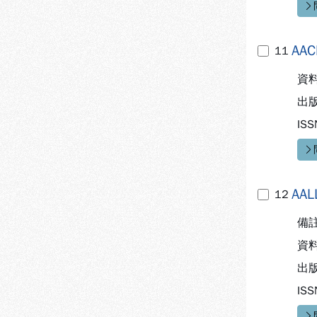
快
AACN
11
資
出
ISS
快
AAL
12
備
資
出
ISS