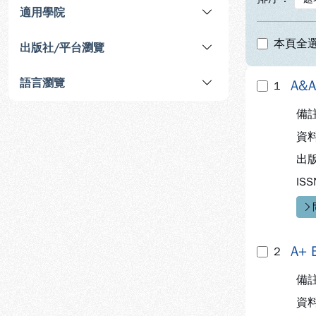
適用學院
本頁全
出版社/平台瀏覽
語言瀏覽
A&A
1
備
資
出
ISS
快
A+ 
2
備
資