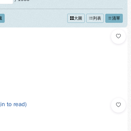
藏
大圖
列表
清單
n to read)