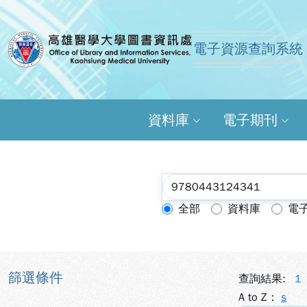
跳到主要內容
:::
:::
電子資源查詢系統
高雄醫學大學圖書資訊
資料庫
電子期刊
全部
資料庫
電
查詢模式：
篩選條件
查詢結果:
1
A to Z：
s