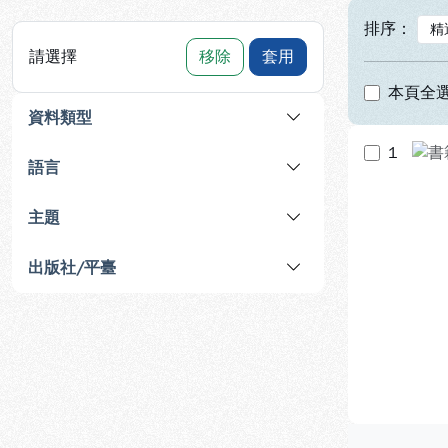
排序：
請選擇
移除
套用
本頁全
資料類型
1
語言
主題
出版社/平臺