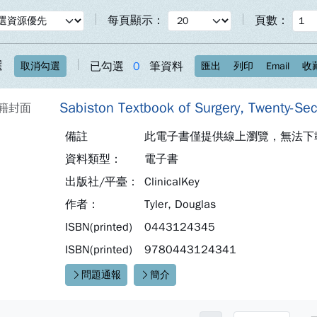
每頁顯示：
頁數：
選
已勾選
0
筆資料
取消勾選
匯出
列印
Email
收
Sabiston Textbook of Surgery, Twenty-Sec
備註
此電子書僅提供線上瀏覽，無法下載
資料類型：
電子書
出版社/平臺：
ClinicalKey
作者：
Tyler, Douglas
ISBN(printed)
0443124345
ISBN(printed)
9780443124341
問題通報
簡介
快速連結：