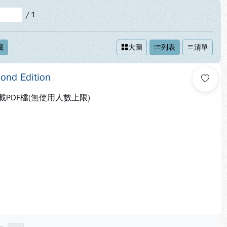
/
1
藏
大圖
列表
清單
ond Edition
PDF檔(無使用人數上限)