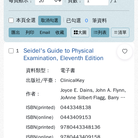
每頁顯示：
頁數：
/
1
本頁全選
已勾選
0
筆資料
取消勾選
匯出
列印
Email
收藏
大圖
列表
清單
Seidel's Guide to Physical
1
Examination, Eleventh Edition
資料類型：
電子書
出版社/平臺：
ClinicalKey
Joyce E. Dains, John A. Flynn,
作者：
JoAnne Silbert-Flagg, Barry S.
Solomon, Rosalyn W. Stewart
ISBN(printed)
0443348138
ISBN(online)
0443409153
ISBN(printed)
9780443348136
ISBN(online)
9780443409158