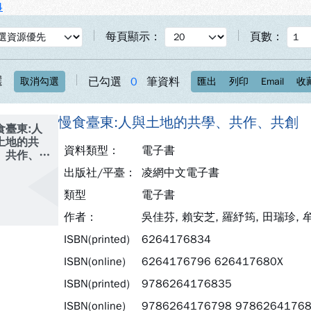
4
每頁顯示：
頁數：
選
已勾選
0
筆資料
取消勾選
匯出
列印
Email
收
慢食臺東:人與土地的共學、共作、共創
食臺東:人
土地的共
資料類型：
電子書
、共作、共
出版社/平臺：
凌網中文電子書
類型
電子書
作者：
吳佳芬, 賴安芝, 羅紓筠, 田瑞珍,
ISBN(printed)
6264176834
ISBN(online)
6264176796 626417680X
ISBN(printed)
9786264176835
ISBN(online)
9786264176798 9786264176