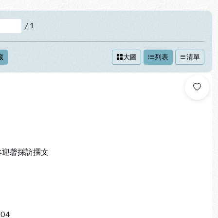
/
1
藏
大圖
列表
清單
 牟迎馨採訪撰文
804