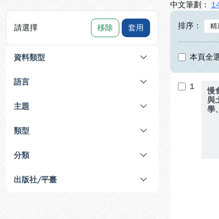
中文筆劃：
1
排序：
請選擇
移除
套用
本頁全
資料類型
語言
1
慢
與
主題
學
創
類型
分類
出版社/平臺