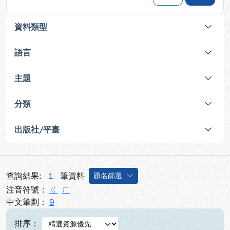
資料類型
語言
主題
分類
出版社/平臺
查詢結果:
1
筆資料
題名篩選
注音符號：
ㄍ
ㄏ
中文筆劃：
9
排序：