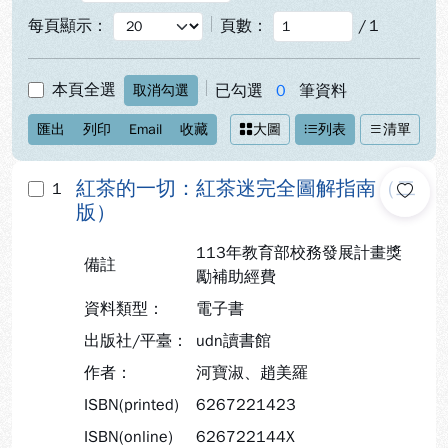
每頁顯示：
頁數：
/
1
本頁全選
已勾選
0
筆資料
取消勾選
匯出
列印
Email
收藏
大圖
列表
清單
紅茶的一切：紅茶迷完全圖解指南（二
1
版）
113年教育部校務發展計畫獎
備註
勵補助經費
資料類型：
電子書
出版社/平臺：
udn讀書館
作者：
河寶淑、趙美羅
ISBN(printed)
6267221423
ISBN(online)
626722144X