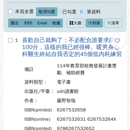
本頁全選
已勾選
0
筆資料
取消勾選
匯出
列印
Email
收藏
大圖
列表
清單
喜歡自己就夠了：不必配合誰要求的
1
100分，這樣的我已經很棒。暖男身心
科醫生終結自我否定的45個低內耗練習
114年教育部校務發展計畫獎
備註
勵、補助經費
資料類型：
電子書
出版社/平臺：
udn讀書館
作者：
藤野智哉
ISBN(printed)
6267532658
ISBN(online)
6267532631 626753264X
ISBN(printed)
9786267532652