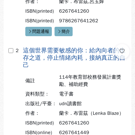
作者：
蘭卡．布雷茲,呂玉嬋
ISBN(printed)
6267641260
ISBN(printed)
9786267641262
問題通報
簡介
快速連結：
這個世界需要敏感的你：給內向者的生
2
存之道，停止情緒內耗，接納真正的自
己
114年教育部校務發展計畫獎
備註
勵、補助經費
資料類型：
電子書
出版社/平臺：
udn讀書館
作者：
蘭卡．布雷茲（Lenka Blaze）
ISBN(printed)
6267641260
ISBN(online)
6267641449