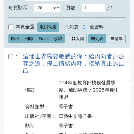
每頁顯示：
頁數：
/
1
本頁全選
已勾選
0
筆資料
取消勾選
匯出
列印
Email
收藏
大圖
列表
清單
這個世界需要敏感的你：給內向者的生
1
存之道，停止情緒內耗，接納真正的自
己
114年度教育部校務發展獎
備註
勵、補助經費 / 2025年逢甲
聯盟
資料類型：
電子書
出版社/平臺：
華藝中文電子書
類型
電子書