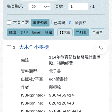
每頁顯示：
頁數：
/
1
本頁全選
已勾選
0
筆資料
取消勾選
匯出
列印
Email
收藏
大圖
列表
清單
大木作小學徒
1
114年教育部校務發展計畫獎
備註
勵、補助經費
資料類型：
電子書
出版社/平臺：
udn讀書館
作者：
邱椏峻
ISBN(printed)
9864459414
ISBN(online)
6264120448
ISBN(printed)
9789864459414