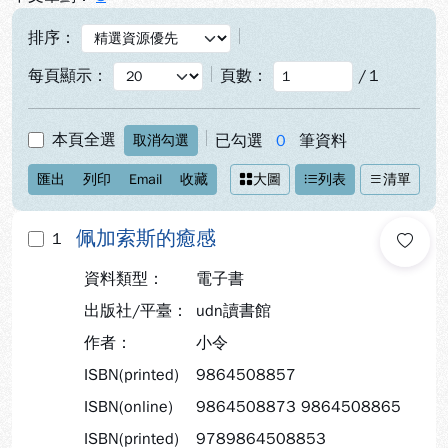
排序：
每頁顯示：
頁數：
/
1
本頁全選
已勾選
0
筆資料
取消勾選
匯出
列印
Email
收藏
大圖
列表
清單
佩加索斯的癒感
1
資料類型：
電子書
出版社/平臺：
udn讀書館
作者：
小令
ISBN(printed)
9864508857
ISBN(online)
9864508873 9864508865
ISBN(printed)
9789864508853