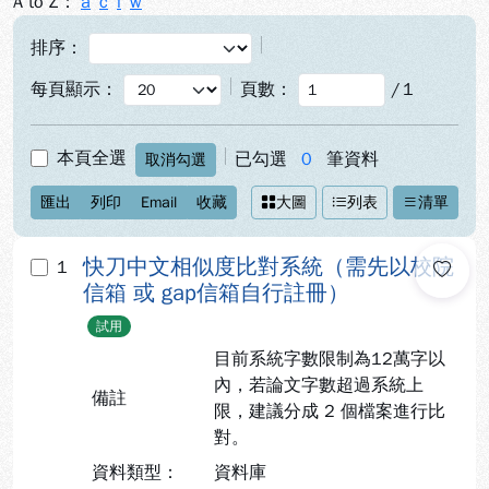
A to Z：
a
c
i
w
排序：
每頁顯示：
頁數：
/
1
本頁全選
已勾選
0
筆資料
取消勾選
匯出
列印
Email
收藏
大圖
列表
清單
快刀中文相似度比對系統（需先以校院
1
信箱 或 gap信箱自行註冊）
試用
目前系統字數限制為12萬字以
內，若論文字數超過系統上
備註
限，建議分成 2 個檔案進行比
對。
資料類型：
資料庫