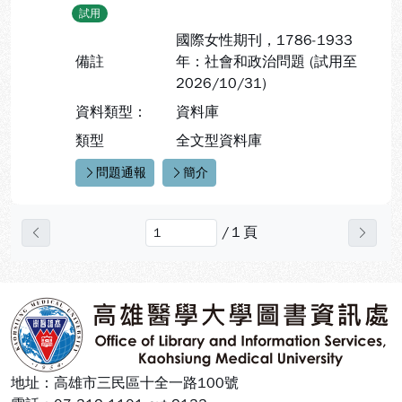
試用
國際女性期刊，1786-1933
備註
年：社會和政治問題 (試用至
2026/10/31)
資料類型：
資料庫
類型
全文型資料庫
問題通報
簡介
快速連結：
/
1
頁
上一頁
下一
:::
地址：高雄市三民區十全一路100號