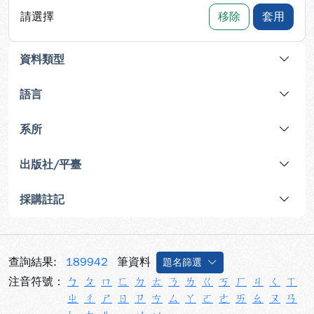
請選擇
移除
套用
資料類型
語言
系所
出版社/平臺
採購註記
查詢結果:
189942
筆資料
題名篩選
注音符號：
ㄅ
ㄆ
ㄇ
ㄈ
ㄉ
ㄊ
ㄋ
ㄌ
ㄍ
ㄎ
ㄏ
ㄐ
ㄑ
ㄒ
ㄓ
ㄔ
ㄕ
ㄖ
ㄗ
ㄘ
ㄙ
ㄚ
ㄛ
ㄜ
ㄞ
ㄠ
ㄡ
ㄢ