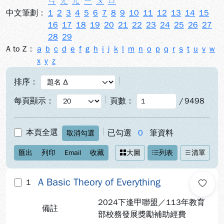
ㄣ
ㄤ
ㄦ
ㄧ
ㄨ
ㄩ
中文筆劃：
1
2
3
4
5
6
7
8
9
10
11
12
13
14
15
16
17
18
19
20
21
22
23
24
25
26
27
28
29
A to Z：
a
b
c
d
e
f
g
h
i
j
k
l
m
n
o
p
q
r
s
t
u
v
w
x
y
z
排序：
每頁顯示：
頁數：
/
9498
本頁全選
已勾選
0
筆資料
取消勾選
匯出
列印
Email
收藏
大圖
列表
清單
A Basic Theory of Everything
1
2024下逢甲聯盟／113年教育
備註
部校務發展獎勵補助經費