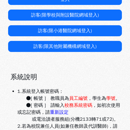
訪客(限學校與附設醫院網域登入)
訪客(限小港醫院網域登入)
訪客(限其他附屬機構網域登入)
系統說明
1.系統登入帳號密碼：
●[ 帳號 ] 教職員為
員工編號
，學生為
學號
。
●[ 密碼 ] 請輸入
校務系統密碼
，如初次使用
或忘記密碼，請
重新設定
或電洽讀者服務組(分機2133轉71或72)。
2.若為校院兼任人員(如兼任教師及代訓醫師)，請