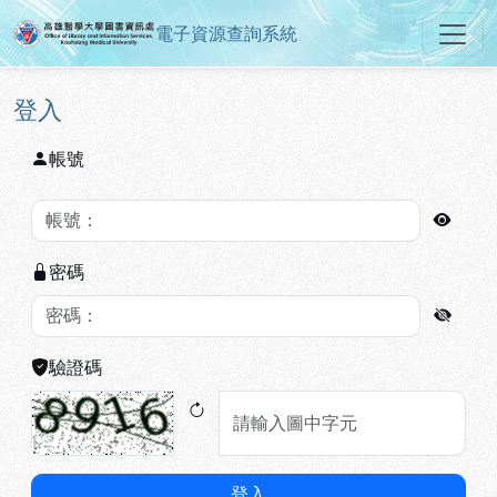
電子資源查詢系統
高雄醫學大學圖書資訊處電子資源
跳到主要內容
:::
:::
登入
帳號
密碼
驗證碼
登入