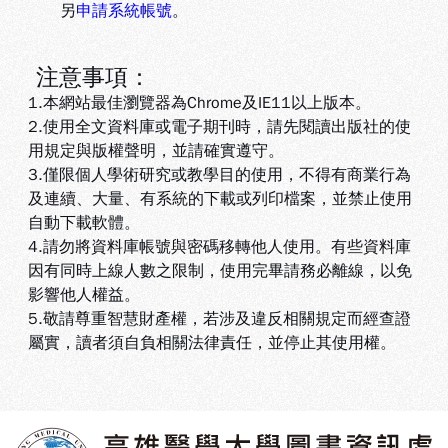
另
申請系統帳號
。
注意事項：
1.本網站最佳瀏覽器為Chrome及IE11以上版本。
2.使用全文資料庫或電子期刊時，請先閱讀出版社的使
用規定與版權聲明，並請確實遵守。
3.
僅限個人學術研究或教學目的使用，不得有商業行為
及連續、大量、有系統的下載或列印檔案，並禁止使用
自動下載軟體
。
4.
請勿將資料庫帳號與密碼移轉他人使用。有些資料庫
因有同時上線人數之限制，使用完畢請務必離線，以免
影響他人權益
。
5
.敬請尊重智慧財產權，若涉及違反相關規定而經查證
屬實，讀者須自負相關法律責任，並停止其使用權
。
:::