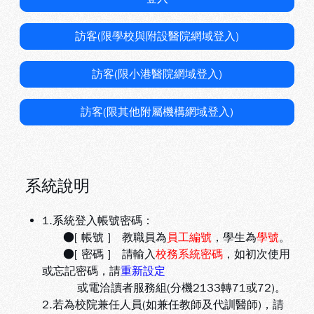
訪客(限學校與附設醫院網域登入)
訪客(限小港醫院網域登入)
訪客(限其他附屬機構網域登入)
系統說明
1.系統登入帳號密碼：
●[ 帳號 ] 教職員為
員工編號
，學生為
學號
。
●[ 密碼 ] 請輸入
校務系統密碼
，如初次使用
或忘記密碼，請
重新設定
或電洽讀者服務組(分機2133轉71或72)。
2.若為校院兼任人員(如兼任教師及代訓醫師)，請