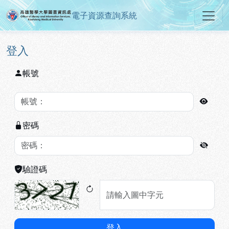
電子資源查詢系統
高雄醫學大學圖書資訊處電子資源
跳到主要內容
:::
:::
登入
帳號
密碼
驗證碼
登入