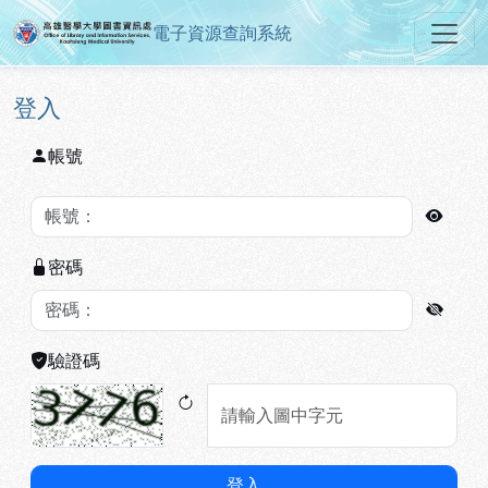
電子資源查詢系統
高雄醫學大學圖書資訊處電子資源
跳到主要內容
:::
:::
登入
帳號
密碼
驗證碼
登入