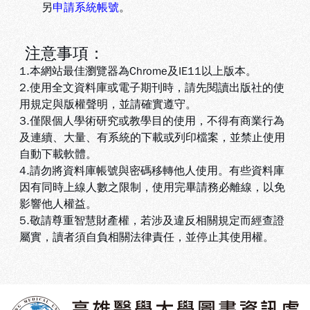
另
申請系統帳號
。
注意事項：
1.本網站最佳瀏覽器為Chrome及IE11以上版本。
2.使用全文資料庫或電子期刊時，請先閱讀出版社的使
用規定與版權聲明，並請確實遵守。
3.
僅限個人學術研究或教學目的使用，不得有商業行為
及連續、大量、有系統的下載或列印檔案，並禁止使用
自動下載軟體
。
4.
請勿將資料庫帳號與密碼移轉他人使用。有些資料庫
因有同時上線人數之限制，使用完畢請務必離線，以免
影響他人權益
。
5
.敬請尊重智慧財產權，若涉及違反相關規定而經查證
屬實，讀者須自負相關法律責任，並停止其使用權
。
:::