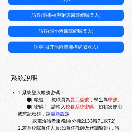
訪客(限學校與附設醫院網域登入)
訪客(限小港醫院網域登入)
訪客(限其他附屬機構網域登入)
系統說明
1.系統登入帳號密碼：
●[ 帳號 ] 教職員為
員工編號
，學生為
學號
。
●[ 密碼 ] 請輸入
校務系統密碼
，如初次使用
或忘記密碼，請
重新設定
或電洽讀者服務組(分機2133轉71或72)。
2.若為校院兼任人員(如兼任教師及代訓醫師)，請