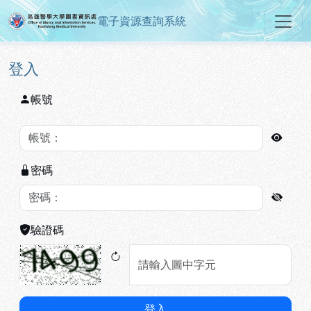
電子資源查詢系統
高雄醫學大學圖書資訊處電子資源
跳到主要內容
:::
:::
登入
帳號
密碼
驗證碼
登入