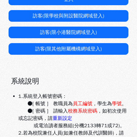
訪客(限學校與附設醫院網域登入)
訪客(限小港醫院網域登入)
訪客(限其他附屬機構網域登入)
系統說明
1.系統登入帳號密碼：
●[ 帳號 ] 教職員為
員工編號
，學生為
學號
。
●[ 密碼 ] 請輸入
校務系統密碼
，如初次使用
或忘記密碼，請
重新設定
或電洽讀者服務組(分機2133轉71或72)。
2.若為校院兼任人員(如兼任教師及代訓醫師)，請