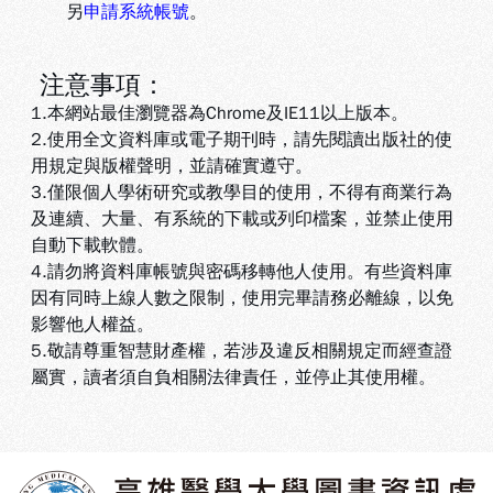
另
申請系統帳號
。
注意事項：
1.本網站最佳瀏覽器為Chrome及IE11以上版本。
2.使用全文資料庫或電子期刊時，請先閱讀出版社的使
用規定與版權聲明，並請確實遵守。
3.
僅限個人學術研究或教學目的使用，不得有商業行為
及連續、大量、有系統的下載或列印檔案，並禁止使用
自動下載軟體
。
4.
請勿將資料庫帳號與密碼移轉他人使用。有些資料庫
因有同時上線人數之限制，使用完畢請務必離線，以免
影響他人權益
。
5
.敬請尊重智慧財產權，若涉及違反相關規定而經查證
屬實，讀者須自負相關法律責任，並停止其使用權
。
:::