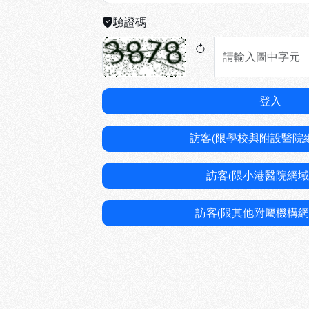
驗證碼
登入
訪客(限學校與附設醫院
訪客(限小港醫院網域
訪客(限其他附屬機構網