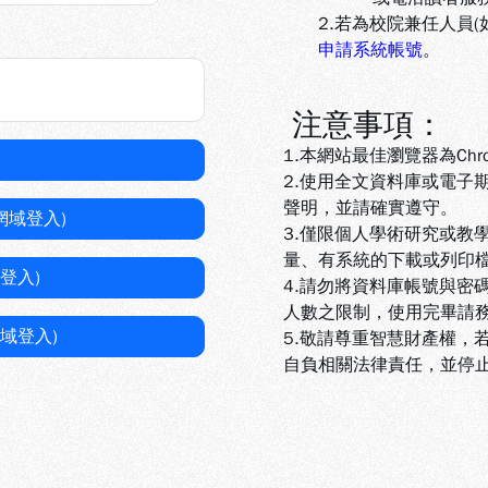
2.若為校院兼任人員
申請系統帳號
。
注意事項：
1.本網站最佳瀏覽器為Chr
2.使用全文資料庫或電子
聲明，並請確實遵守。
網域登入)
3.
僅限個人學術研究或教
量、有系統的下載或列印
登入)
4.
請勿將資料庫帳號與密
人數之限制，使用完畢請
域登入)
5
.敬請尊重智慧財產權，
自負相關法律責任，並停