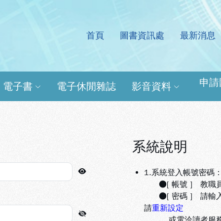
首頁
圖書資訊處
最新消息
處電子資源查詢系統
申請
電子書
電子休閒雜誌
影音資料
系統說明
1.系統登入帳號密碼
●[ 帳號 ] 教職
●[ 密碼 ] 請輸
請
重新設定
或電洽讀者服務組(分