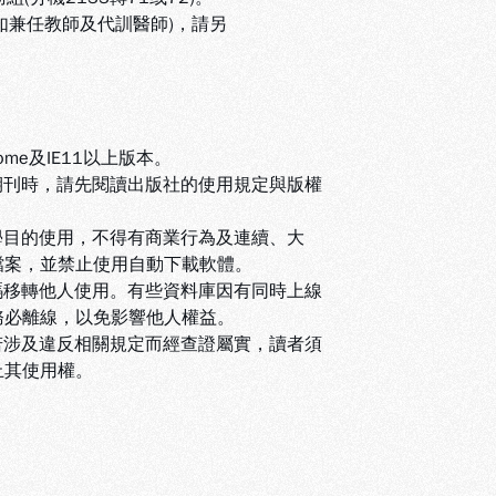
(如兼任教師及代訓醫師)，請另
ome及IE11以上版本。
期刊時，請先閱讀出版社的使用規定與版權
學目的使用，不得有商業行為及連續、大
檔案，並禁止使用自動下載軟體
。
碼移轉他人使用。有些資料庫因有同時上線
務必離線，以免影響他人權益
。
若涉及違反相關規定而經查證屬實，讀者須
止其使用權
。