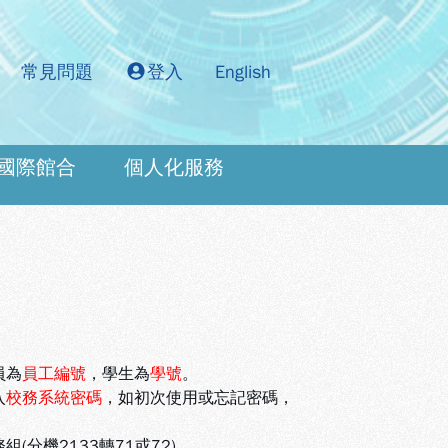
常見問題
登入
English
國際館合
個人化服務
：
員為
員工編號
，學生為
學號
。
入
校務系統密碼
，如初次使用或忘記密碼，
機2133轉71或72)。