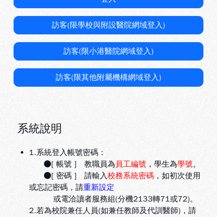
訪客(限學校與附設醫院網域登入)
訪客(限小港醫院網域登入)
訪客(限其他附屬機構網域登入)
系統說明
1.系統登入帳號密碼：
●[ 帳號 ] 教職員為
員工編號
，學生為
學號
。
●[ 密碼 ] 請輸入
校務系統密碼
，如初次使用
或忘記密碼，請
重新設定
或電洽讀者服務組(分機2133轉71或72)。
2.若為校院兼任人員(如兼任教師及代訓醫師)，請