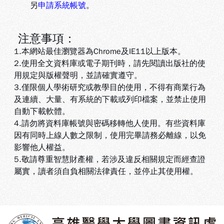
另
申請系統帳號
。
注意事項：
1.本網站最佳瀏覽器為Chrome及IE11以上版本。
2.使用全文資料庫或電子期刊時，請先閱讀出版社的使
用規定與版權聲明，並請確實遵守。
3.
僅限個人學術研究或教學目的使用，不得有商業行為
及連續、大量、有系統的下載或列印檔案，並禁止使用
自動下載軟體
。
4.
請勿將資料庫帳號與密碼移轉他人使用。有些資料庫
因有同時上線人數之限制，使用完畢請務必離線，以免
影響他人權益
。
5
.敬請尊重智慧財產權，若涉及違反相關規定而經查證
屬實，讀者須自負相關法律責任，並停止其使用權
。
:::