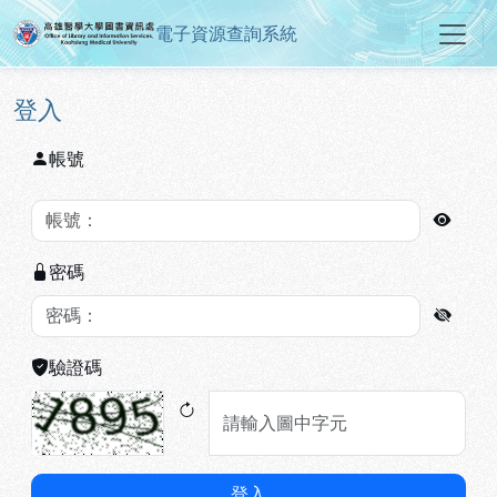
電子資源查詢系統
高雄醫學大學圖書資訊處電子資源
跳到主要內容
:::
:::
登入
帳號
密碼
驗證碼
登入