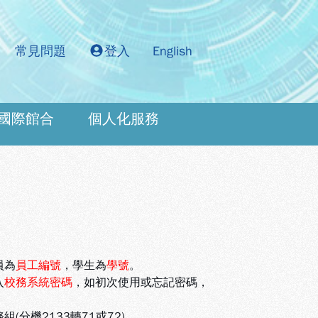
常見問題
登入
English
國際館合
個人化服務
：
員為
員工編號
，學生為
學號
。
入
校務系統密碼
，如初次使用或忘記密碼，
機2133轉71或72)。