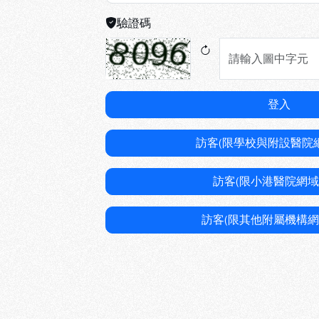
驗證碼
登入
訪客(限學校與附設醫院
訪客(限小港醫院網域
訪客(限其他附屬機構網