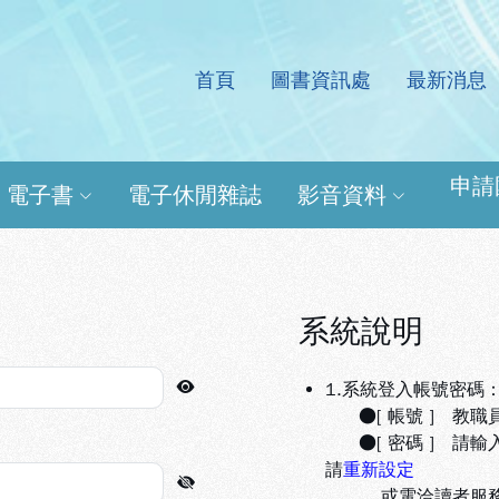
首頁
圖書資訊處
最新消息
處電子資源查詢系統
申請
電子書
電子休閒雜誌
影音資料
系統說明
1.系統登入帳號密碼
●[ 帳號 ] 教職
●[ 密碼 ] 請輸
請
重新設定
或電洽讀者服務組(分