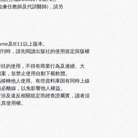
(如兼任教師及代訓醫師)，請另
ome及IE11以上版本。
期刊時，請先閱讀出版社的使用規定與版權
學目的使用，不得有商業行為及連續、大
檔案，並禁止使用自動下載軟體
。
碼移轉他人使用。有些資料庫因有同時上線
務必離線，以免影響他人權益
。
若涉及違反相關規定而經查證屬實，讀者須
止其使用權
。