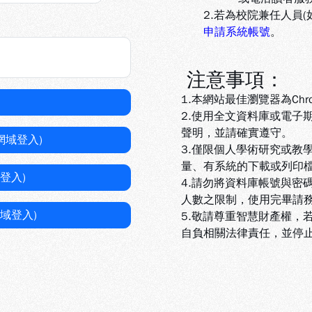
2.若為校院兼任人員
申請系統帳號
。
注意事項：
1.本網站最佳瀏覽器為Chr
2.使用全文資料庫或電子
聲明，並請確實遵守。
網域登入)
3.
僅限個人學術研究或教
量、有系統的下載或列印
登入)
4.
請勿將資料庫帳號與密
人數之限制，使用完畢請
域登入)
5
.敬請尊重智慧財產權，
自負相關法律責任，並停