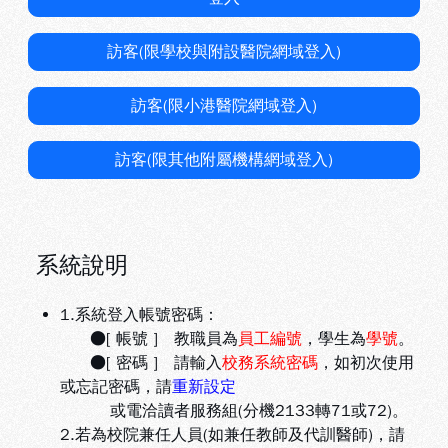
訪客(限學校與附設醫院網域登入)
訪客(限小港醫院網域登入)
訪客(限其他附屬機構網域登入)
系統說明
1.系統登入帳號密碼：
●[ 帳號 ] 教職員為
員工編號
，學生為
學號
。
●[ 密碼 ] 請輸入
校務系統密碼
，如初次使用
或忘記密碼，請
重新設定
或電洽讀者服務組(分機2133轉71或72)。
2.若為校院兼任人員(如兼任教師及代訓醫師)，請