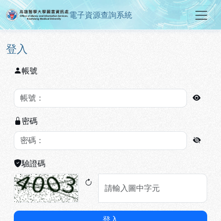
電子資源查詢系統
高雄醫學大學圖書資訊處電子資源
跳到主要內容
:::
:::
登入
帳號
密碼
驗證碼
登入