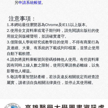
另
申請系統帳號
。
注意事項：
1.本網站最佳瀏覽器為Chrome及IE11以上版本。
2.使用全文資料庫或電子期刊時，請先閱讀出版社的使
用規定與版權聲明，並請確實遵守。
3.
僅限個人學術研究或教學目的使用，不得有商業行為
及連續、大量、有系統的下載或列印檔案，並禁止使用
自動下載軟體
。
4.
請勿將資料庫帳號與密碼移轉他人使用。有些資料庫
因有同時上線人數之限制，使用完畢請務必離線，以免
影響他人權益
。
5
.敬請尊重智慧財產權，若涉及違反相關規定而經查證
屬實，讀者須自負相關法律責任，並停止其使用權
。
:::