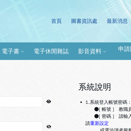
首頁
圖書資訊處
最新消息
處電子資源查詢系統
申請
電子書
電子休閒雜誌
影音資料
系統說明
1.系統登入帳號密碼
●[ 帳號 ] 教職
●[ 密碼 ] 請輸
請
重新設定
或電洽讀者服務組(分