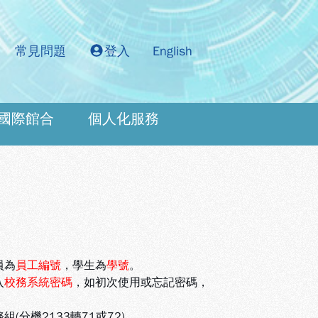
常見問題
登入
English
國際館合
個人化服務
：
員為
員工編號
，學生為
學號
。
入
校務系統密碼
，如初次使用或忘記密碼，
機2133轉71或72)。