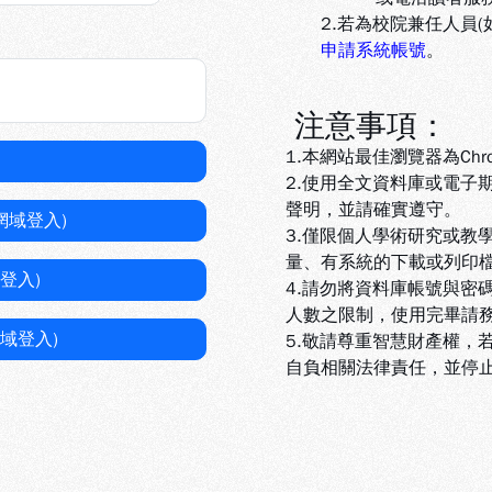
2.若為校院兼任人員
申請系統帳號
。
注意事項：
1.本網站最佳瀏覽器為Chr
2.使用全文資料庫或電子
聲明，並請確實遵守。
網域登入)
3.
僅限個人學術研究或教
量、有系統的下載或列印
登入)
4.
請勿將資料庫帳號與密
人數之限制，使用完畢請
域登入)
5
.敬請尊重智慧財產權，
自負相關法律責任，並停