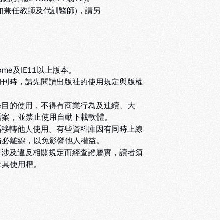
(如兼任教師及代訓醫師)，請另
ome及IE11以上版本。
期刊時，請先閱讀出版社的使用規定與版權
學目的使用，不得有商業行為及連續、大
檔案，並禁止使用自動下載軟體
。
碼移轉他人使用。有些資料庫因有同時上線
務必離線，以免影響他人權益
。
若涉及違反相關規定而經查證屬實，讀者須
止其使用權
。