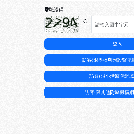
驗證碼
登入
訪客(限學校與附設醫院
訪客(限小港醫院網域
訪客(限其他附屬機構網