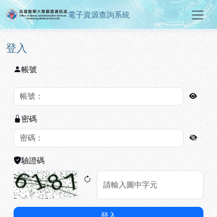
電子資源查詢系統
高雄醫學大學圖書資訊處電子資源
跳到主要內容
:::
:::
登入
帳號
密碼
驗證碼
登入