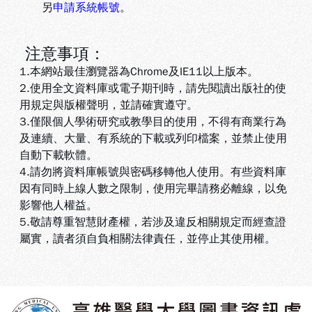
另
申請系統帳號
。
注意事項：
1.本網站最佳瀏覽器為Chrome及IE11以上版本。
2.使用全文資料庫或電子期刊時，請先閱讀出版社的使
用規定與版權聲明，並請確實遵守。
3.
僅限個人學術研究或教學目的使用，不得有商業行為
及連續、大量、有系統的下載或列印檔案，並禁止使用
自動下載軟體
。
4.
請勿將資料庫帳號與密碼移轉他人使用。有些資料庫
因有同時上線人數之限制，使用完畢請務必離線，以免
影響他人權益
。
5
.敬請尊重智慧財產權，若涉及違反相關規定而經查證
屬實，讀者須自負相關法律責任，並停止其使用權
。
:::