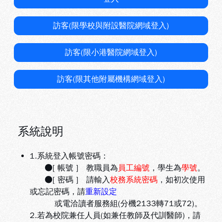
訪客(限學校與附設醫院網域登入)
訪客(限小港醫院網域登入)
訪客(限其他附屬機構網域登入)
系統說明
1.系統登入帳號密碼：
●[ 帳號 ] 教職員為
員工編號
，學生為
學號
。
●[ 密碼 ] 請輸入
校務系統密碼
，如初次使用
或忘記密碼，請
重新設定
或電洽讀者服務組(分機2133轉71或72)。
2.若為校院兼任人員(如兼任教師及代訓醫師)，請