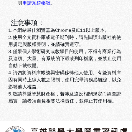
另
申請系統帳號
。
注意事項：
1.本網站最佳瀏覽器為Chrome及IE11以上版本。
2.使用全文資料庫或電子期刊時，請先閱讀出版社的使
用規定與版權聲明，並請確實遵守。
3.
僅限個人學術研究或教學目的使用，不得有商業行為
及連續、大量、有系統的下載或列印檔案，並禁止使用
自動下載軟體
。
4.
請勿將資料庫帳號與密碼移轉他人使用。有些資料庫
因有同時上線人數之限制，使用完畢請務必離線，以免
影響他人權益
。
5
.敬請尊重智慧財產權，若涉及違反相關規定而經查證
屬實，讀者須自負相關法律責任，並停止其使用權
。
:::