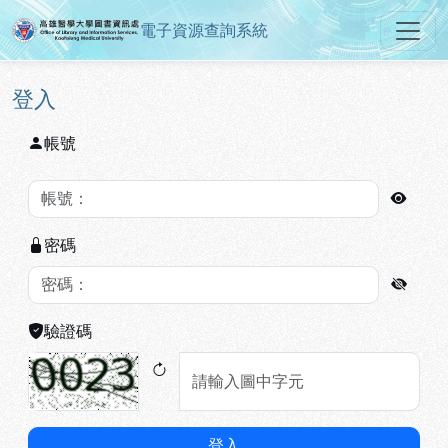
電子資源查詢系統
高雄醫學大學圖書資訊處電子資源
跳到主要內容
:::
:::
登入
帳號
密碼
驗證碼
登入