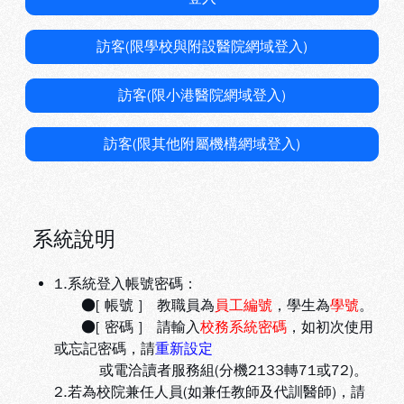
訪客(限學校與附設醫院網域登入)
訪客(限小港醫院網域登入)
訪客(限其他附屬機構網域登入)
系統說明
1.系統登入帳號密碼：
●[ 帳號 ] 教職員為
員工編號
，學生為
學號
。
●[ 密碼 ] 請輸入
校務系統密碼
，如初次使用
或忘記密碼，請
重新設定
或電洽讀者服務組(分機2133轉71或72)。
2.若為校院兼任人員(如兼任教師及代訓醫師)，請