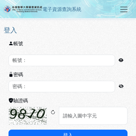
電子資源查詢系統
高雄醫學大學圖書資訊處電子資源
跳到主要內容
:::
:::
登入
帳號
密碼
驗證碼
登入