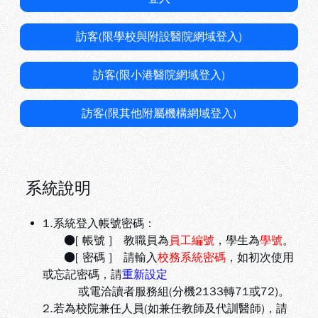
訪客(限學校與附設醫院網域登入)
訪客(限小港醫院網域登入)
訪客(限其他附屬機構網域登入)
系統說明
1.系統登入帳號密碼：
●[ 帳號 ] 教職員為
員工編號
，學生為
學號
。
●[ 密碼 ] 請輸入
校務系統密碼
，如初次使用
或忘記密碼，請
重新設定
或電洽讀者服務組(分機2133轉71或72)。
2.若為校院兼任人員(如兼任教師及代訓醫師)，請