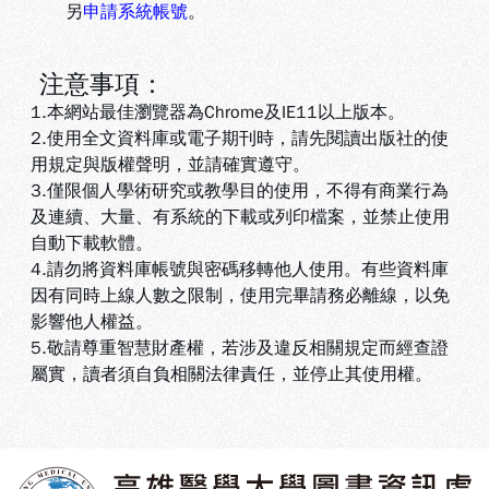
另
申請系統帳號
。
注意事項：
1.本網站最佳瀏覽器為Chrome及IE11以上版本。
2.使用全文資料庫或電子期刊時，請先閱讀出版社的使
用規定與版權聲明，並請確實遵守。
3.
僅限個人學術研究或教學目的使用，不得有商業行為
及連續、大量、有系統的下載或列印檔案，並禁止使用
自動下載軟體
。
4.
請勿將資料庫帳號與密碼移轉他人使用。有些資料庫
因有同時上線人數之限制，使用完畢請務必離線，以免
影響他人權益
。
5
.敬請尊重智慧財產權，若涉及違反相關規定而經查證
屬實，讀者須自負相關法律責任，並停止其使用權
。
:::