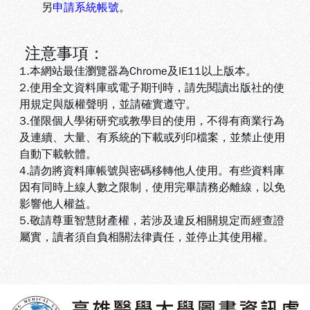
另
申請系統帳號
。
注意事項：
1.本網站最佳瀏覽器為Chrome及IE11以上版本。
2.使用全文資料庫或電子期刊時，請先閱讀出版社的使
用規定與版權聲明，並請確實遵守。
3.
僅限個人學術研究或教學目的使用，不得有商業行為
及連續、大量、有系統的下載或列印檔案，並禁止使用
自動下載軟體
。
4.
請勿將資料庫帳號與密碼移轉他人使用。有些資料庫
因有同時上線人數之限制，使用完畢請務必離線，以免
影響他人權益
。
5
.敬請尊重智慧財產權，若涉及違反相關規定而經查證
屬實，讀者須自負相關法律責任，並停止其使用權
。
:::