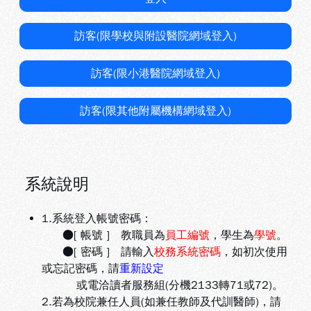
訪客(限學校與附設醫院網域登入)
訪客(限小港醫院網域登入)
訪客(限其他附屬機構網域登入)
系統說明
1.系統登入帳號密碼：
●[ 帳號 ] 教職員為
員工編號
，學生為
學號
。
●[ 密碼 ] 請輸入
校務系統密碼
，如初次使用
或忘記密碼，請
重新設定
或電洽讀者服務組(分機2133轉71或72)。
2.若為校院兼任人員(如兼任教師及代訓醫師)，請