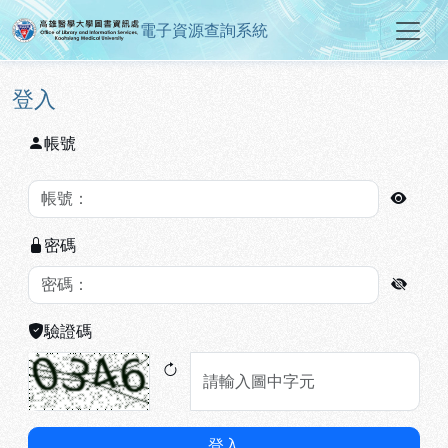
電子資源查詢系統
高雄醫學大學圖書資訊處電子資源
跳到主要內容
:::
:::
登入
帳號
密碼
驗證碼
登入