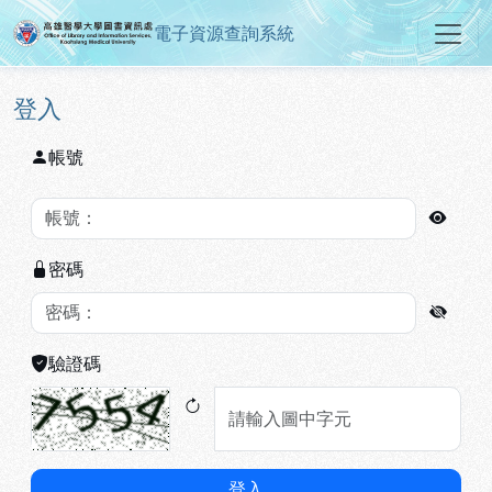
電子資源查詢系統
高雄醫學大學圖書資訊處電子資源
跳到主要內容
:::
:::
登入
帳號
密碼
驗證碼
登入