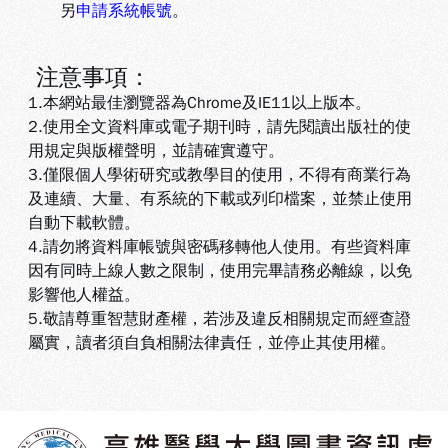
另
申請系統帳號
。
注意事項：
1.本網站最佳瀏覽器為Chrome及IE11以上版本。
2.使用全文資料庫或電子期刊時，請先閱讀出版社的使
用規定與版權聲明，並請確實遵守。
3.
僅限個人學術研究或教學目的使用，不得有商業行為
及連續、大量、有系統的下載或列印檔案，並禁止使用
自動下載軟體
。
4.
請勿將資料庫帳號與密碼移轉他人使用。有些資料庫
因有同時上線人數之限制，使用完畢請務必離線，以免
影響他人權益
。
5
.敬請尊重智慧財產權，若涉及違反相關規定而經查證
屬實，讀者須自負相關法律責任，並停止其使用權
。
:::