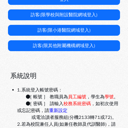
訪客(限學校與附設醫院網域登入)
訪客(限小港醫院網域登入)
訪客(限其他附屬機構網域登入)
系統說明
1.系統登入帳號密碼：
●[ 帳號 ] 教職員為
員工編號
，學生為
學號
。
●[ 密碼 ] 請輸入
校務系統密碼
，如初次使用
或忘記密碼，請
重新設定
或電洽讀者服務組(分機2133轉71或72)。
2.若為校院兼任人員(如兼任教師及代訓醫師)，請