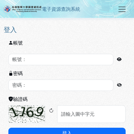
電子資源查詢系統
高雄醫學大學圖書資訊處電子資源
跳到主要內容
:::
:::
登入
帳號
密碼
驗證碼
登入