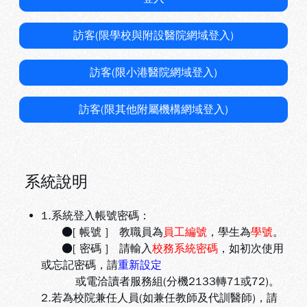
訪客(限學校與附設醫院網域登入)
訪客(限小港醫院網域登入)
訪客(限其他附屬機構網域登入)
系統說明
1.系統登入帳號密碼：
●[ 帳號 ] 教職員為
員工編號
，學生為
學號
。
●[ 密碼 ] 請輸入
校務系統密碼
，如初次使用
或忘記密碼，請
重新設定
或電洽讀者服務組(分機2133轉71或72)。
2.若為校院兼任人員(如兼任教師及代訓醫師)，請