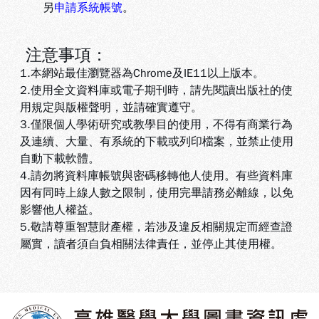
另
申請系統帳號
。
注意事項：
1.本網站最佳瀏覽器為Chrome及IE11以上版本。
2.使用全文資料庫或電子期刊時，請先閱讀出版社的使
用規定與版權聲明，並請確實遵守。
3.
僅限個人學術研究或教學目的使用，不得有商業行為
及連續、大量、有系統的下載或列印檔案，並禁止使用
自動下載軟體
。
4.
請勿將資料庫帳號與密碼移轉他人使用。有些資料庫
因有同時上線人數之限制，使用完畢請務必離線，以免
影響他人權益
。
5
.敬請尊重智慧財產權，若涉及違反相關規定而經查證
屬實，讀者須自負相關法律責任，並停止其使用權
。
:::