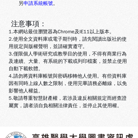
另
申請系統帳號
。
注意事項：
1.本網站最佳瀏覽器為Chrome及IE11以上版本。
2.使用全文資料庫或電子期刊時，請先閱讀出版社的使
用規定與版權聲明，並請確實遵守。
3.
僅限個人學術研究或教學目的使用，不得有商業行為
及連續、大量、有系統的下載或列印檔案，並禁止使用
自動下載軟體
。
4.
請勿將資料庫帳號與密碼移轉他人使用。有些資料庫
因有同時上線人數之限制，使用完畢請務必離線，以免
影響他人權益
。
5
.敬請尊重智慧財產權，若涉及違反相關規定而經查證
屬實，讀者須自負相關法律責任，並停止其使用權
。
:::