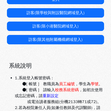
訪客(限學校與附設醫院網域登入)
訪客(限小港醫院網域登入)
訪客(限其他附屬機構網域登入)
系統說明
1.系統登入帳號密碼：
●[ 帳號 ] 教職員為
員工編號
，學生為
學號
。
●[ 密碼 ] 請輸入
校務系統密碼
，如初次使用
或忘記密碼，請
重新設定
或電洽讀者服務組(分機2133轉71或72)。
2.若為校院兼任人員(如兼任教師及代訓醫師)，請