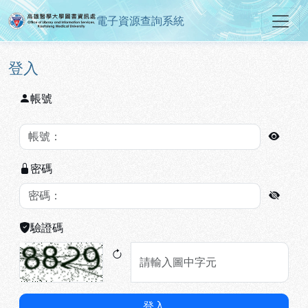
電子資源查詢系統
高雄醫學大學圖書資訊處電子資源
跳到主要內容
:::
:::
登入
帳號
密碼
驗證碼
登入