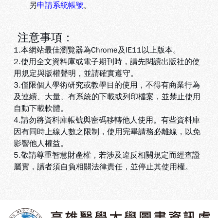
另
申請系統帳號
。
注意事項：
1.本網站最佳瀏覽器為Chrome及IE11以上版本。
2.使用全文資料庫或電子期刊時，請先閱讀出版社的使
用規定與版權聲明，並請確實遵守。
3.
僅限個人學術研究或教學目的使用，不得有商業行為
及連續、大量、有系統的下載或列印檔案，並禁止使用
自動下載軟體
。
4.
請勿將資料庫帳號與密碼移轉他人使用。有些資料庫
因有同時上線人數之限制，使用完畢請務必離線，以免
影響他人權益
。
5
.敬請尊重智慧財產權，若涉及違反相關規定而經查證
屬實，讀者須自負相關法律責任，並停止其使用權
。
:::