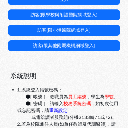
訪客(限學校與附設醫院網域登入)
訪客(限小港醫院網域登入)
訪客(限其他附屬機構網域登入)
系統說明
1.系統登入帳號密碼：
●[ 帳號 ] 教職員為
員工編號
，學生為
學號
。
●[ 密碼 ] 請輸入
校務系統密碼
，如初次使用
或忘記密碼，請
重新設定
或電洽讀者服務組(分機2133轉71或72)。
2.若為校院兼任人員(如兼任教師及代訓醫師)，請