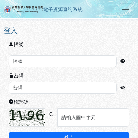
電子資源查詢系統
高雄醫學大學圖書資訊處電子資源
跳到主要內容
:::
:::
登入
帳號
密碼
驗證碼
登入