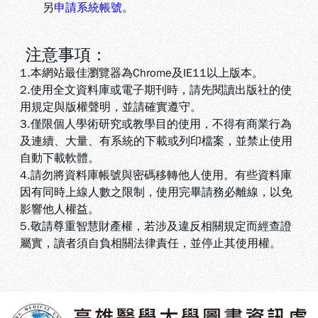
另
申請系統帳號
。
注意事項：
1.本網站最佳瀏覽器為Chrome及IE11以上版本。
2.使用全文資料庫或電子期刊時，請先閱讀出版社的使
用規定與版權聲明，並請確實遵守。
3.
僅限個人學術研究或教學目的使用，不得有商業行為
及連續、大量、有系統的下載或列印檔案，並禁止使用
自動下載軟體
。
4.
請勿將資料庫帳號與密碼移轉他人使用。有些資料庫
因有同時上線人數之限制，使用完畢請務必離線，以免
影響他人權益
。
5
.敬請尊重智慧財產權，若涉及違反相關規定而經查證
屬實，讀者須自負相關法律責任，並停止其使用權
。
:::