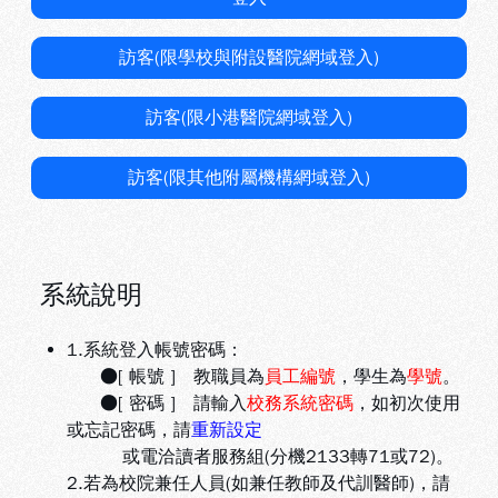
訪客(限學校與附設醫院網域登入)
訪客(限小港醫院網域登入)
訪客(限其他附屬機構網域登入)
系統說明
1.系統登入帳號密碼：
●[ 帳號 ] 教職員為
員工編號
，學生為
學號
。
●[ 密碼 ] 請輸入
校務系統密碼
，如初次使用
或忘記密碼，請
重新設定
或電洽讀者服務組(分機2133轉71或72)。
2.若為校院兼任人員(如兼任教師及代訓醫師)，請