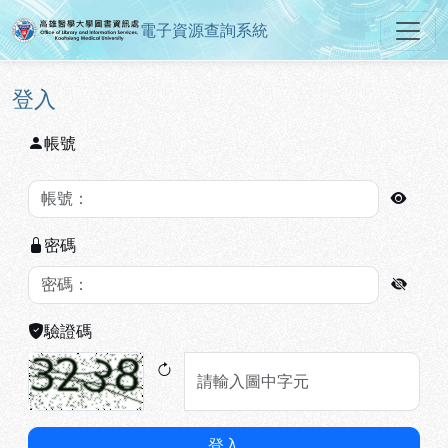
電子資源查詢系統
高雄醫學大學圖書資訊處電子資源
跳到主要內容
:::
:::
登入
帳號
密碼
驗證碼
登入