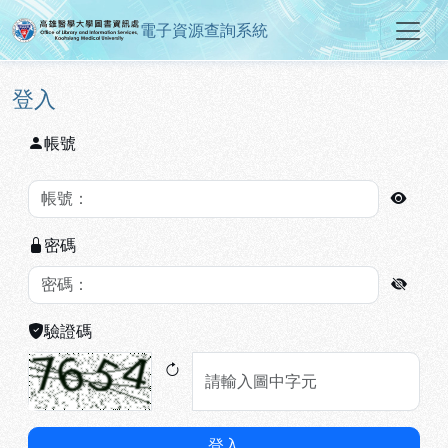
電子資源查詢系統
高雄醫學大學圖書資訊處電子資源
跳到主要內容
:::
:::
登入
帳號
密碼
驗證碼
登入