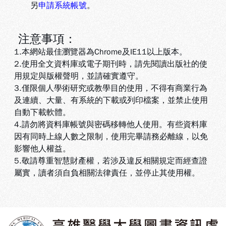
另
申請系統帳號
。
注意事項：
1.本網站最佳瀏覽器為Chrome及IE11以上版本。
2.使用全文資料庫或電子期刊時，請先閱讀出版社的使
用規定與版權聲明，並請確實遵守。
3.
僅限個人學術研究或教學目的使用，不得有商業行為
及連續、大量、有系統的下載或列印檔案，並禁止使用
自動下載軟體
。
4.
請勿將資料庫帳號與密碼移轉他人使用。有些資料庫
因有同時上線人數之限制，使用完畢請務必離線，以免
影響他人權益
。
5
.敬請尊重智慧財產權，若涉及違反相關規定而經查證
屬實，讀者須自負相關法律責任，並停止其使用權
。
:::