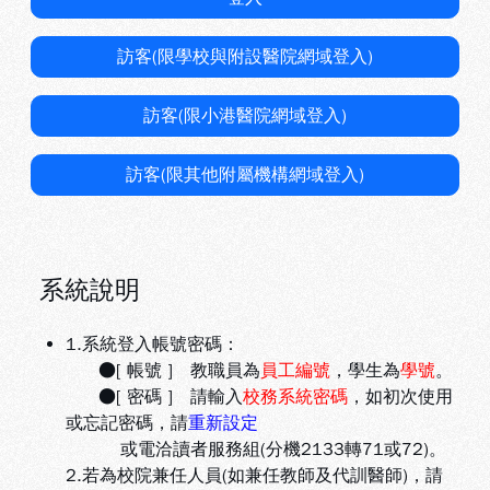
訪客(限學校與附設醫院網域登入)
訪客(限小港醫院網域登入)
訪客(限其他附屬機構網域登入)
系統說明
1.系統登入帳號密碼：
●[ 帳號 ] 教職員為
員工編號
，學生為
學號
。
●[ 密碼 ] 請輸入
校務系統密碼
，如初次使用
或忘記密碼，請
重新設定
或電洽讀者服務組(分機2133轉71或72)。
2.若為校院兼任人員(如兼任教師及代訓醫師)，請