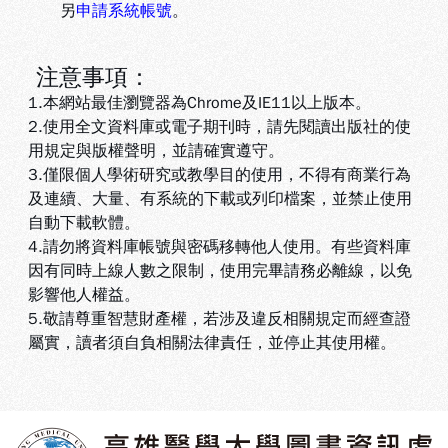
另
申請系統帳號
。
注意事項：
1.本網站最佳瀏覽器為Chrome及IE11以上版本。
2.使用全文資料庫或電子期刊時，請先閱讀出版社的使
用規定與版權聲明，並請確實遵守。
3.
僅限個人學術研究或教學目的使用，不得有商業行為
及連續、大量、有系統的下載或列印檔案，並禁止使用
自動下載軟體
。
4.
請勿將資料庫帳號與密碼移轉他人使用。有些資料庫
因有同時上線人數之限制，使用完畢請務必離線，以免
影響他人權益
。
5
.敬請尊重智慧財產權，若涉及違反相關規定而經查證
屬實，讀者須自負相關法律責任，並停止其使用權
。
:::