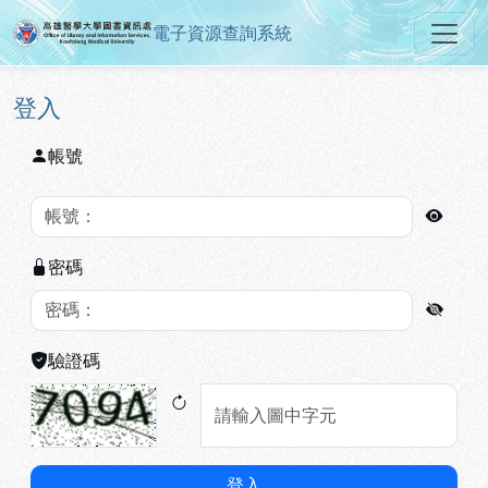
電子資源查詢系統
高雄醫學大學圖書資訊處電子資源
跳到主要內容
:::
:::
登入
帳號
密碼
驗證碼
登入