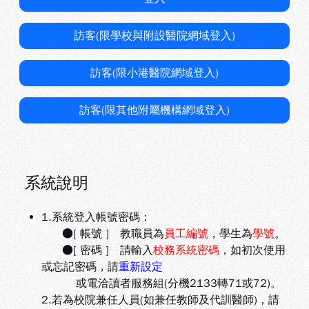
訪客(限學校與附設醫院網域登入)
訪客(限小港醫院網域登入)
訪客(限其他附屬機構網域登入)
系統說明
1.系統登入帳號密碼：
●[ 帳號 ] 教職員為
員工編號
，學生為
學號
。
●[ 密碼 ] 請輸入
校務系統密碼
，如初次使用
或忘記密碼，請
重新設定
或電洽讀者服務組(分機2133轉71或72)。
2.若為校院兼任人員(如兼任教師及代訓醫師)，請