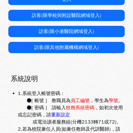
訪客(限學校與附設醫院網域登入)
訪客(限小港醫院網域登入)
訪客(限其他附屬機構網域登入)
系統說明
1.系統登入帳號密碼：
●[ 帳號 ] 教職員為
員工編號
，學生為
學號
。
●[ 密碼 ] 請輸入
校務系統密碼
，如初次使用
或忘記密碼，請
重新設定
或電洽讀者服務組(分機2133轉71或72)。
2.若為校院兼任人員(如兼任教師及代訓醫師)，請