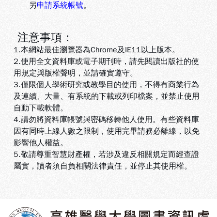
另
申請系統帳號
。
注意事項：
1.本網站最佳瀏覽器為Chrome及IE11以上版本。
2.使用全文資料庫或電子期刊時，請先閱讀出版社的使
用規定與版權聲明，並請確實遵守。
3.
僅限個人學術研究或教學目的使用，不得有商業行為
及連續、大量、有系統的下載或列印檔案，並禁止使用
自動下載軟體
。
4.
請勿將資料庫帳號與密碼移轉他人使用。有些資料庫
因有同時上線人數之限制，使用完畢請務必離線，以免
影響他人權益
。
5
.敬請尊重智慧財產權，若涉及違反相關規定而經查證
屬實，讀者須自負相關法律責任，並停止其使用權
。
:::