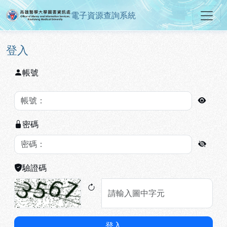
電子資源查詢系統
高雄醫學大學圖書資訊處電子資源
跳到主要內容
:::
:::
登入
帳號
密碼
驗證碼
登入