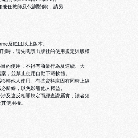
(如兼任教師及代訓醫師)，請另
ome及IE11以上版本。
期刊時，請先閱讀出版社的使用規定與版權
學目的使用，不得有商業行為及連續、大
檔案，並禁止使用自動下載軟體
。
碼移轉他人使用。有些資料庫因有同時上線
務必離線，以免影響他人權益
。
若涉及違反相關規定而經查證屬實，讀者須
止其使用權
。