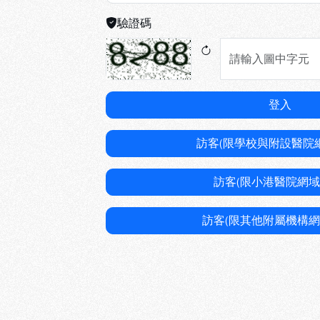
驗證碼
登入
訪客(限學校與附設醫院
訪客(限小港醫院網域
訪客(限其他附屬機構網