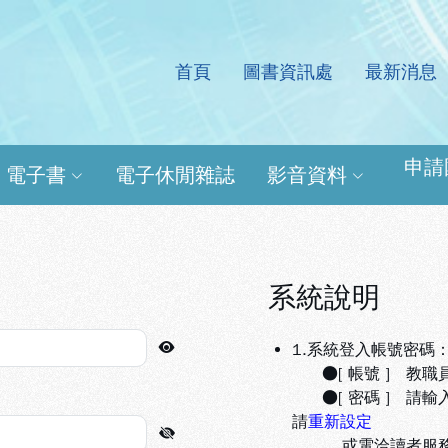
首頁
圖書資訊處
最新消息
處電子資源查詢系統
申請
電子書
電子休閒雜誌
影音資料
系統說明
1.系統登入帳號密碼
●[ 帳號 ] 教職
●[ 密碼 ] 請輸
請
重新設定
或電洽讀者服務組(分