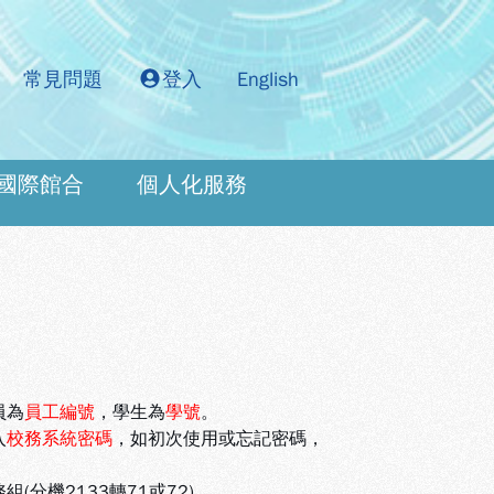
常見問題
登入
English
國際館合
個人化服務
：
員為
員工編號
，學生為
學號
。
入
校務系統密碼
，如初次使用或忘記密碼，
機2133轉71或72)。