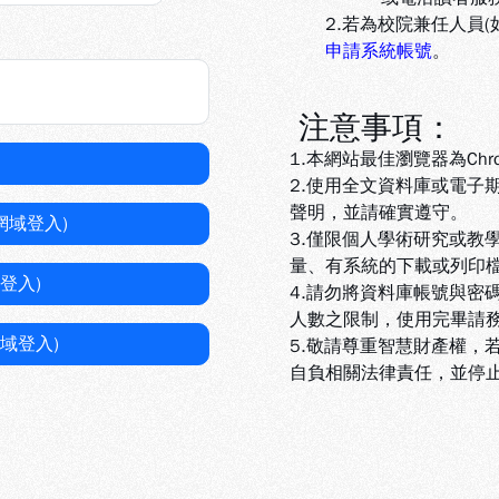
2.若為校院兼任人員
申請系統帳號
。
注意事項：
1.本網站最佳瀏覽器為Chr
2.使用全文資料庫或電子
聲明，並請確實遵守。
網域登入)
3.
僅限個人學術研究或教
量、有系統的下載或列印
登入)
4.
請勿將資料庫帳號與密
人數之限制，使用完畢請
域登入)
5
.敬請尊重智慧財產權，
自負相關法律責任，並停