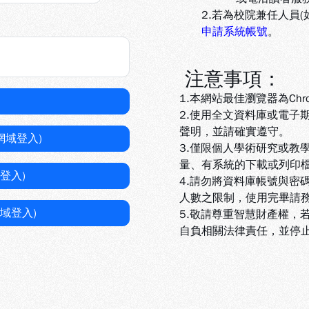
2.若為校院兼任人員
申請系統帳號
。
注意事項：
1.本網站最佳瀏覽器為Chr
2.使用全文資料庫或電子
聲明，並請確實遵守。
網域登入)
3.
僅限個人學術研究或教
量、有系統的下載或列印
登入)
4.
請勿將資料庫帳號與密
人數之限制，使用完畢請
域登入)
5
.敬請尊重智慧財產權，
自負相關法律責任，並停