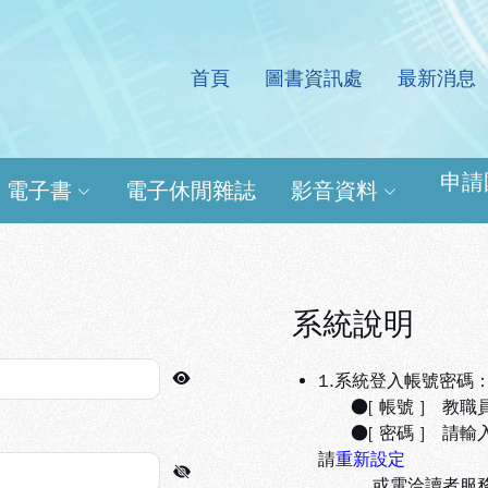
首頁
圖書資訊處
最新消息
處電子資源查詢系統
申請
電子書
電子休閒雜誌
影音資料
系統說明
1.系統登入帳號密碼
●[ 帳號 ] 教職
●[ 密碼 ] 請輸
請
重新設定
或電洽讀者服務組(分