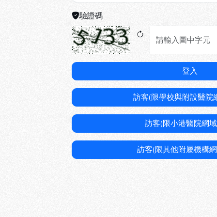
驗證碼
登入
訪客(限學校與附設醫院
訪客(限小港醫院網域
訪客(限其他附屬機構網