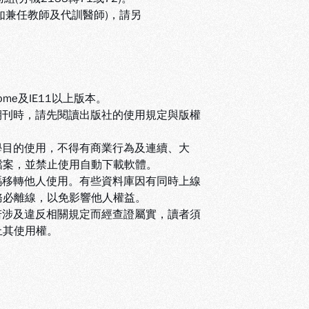
(如兼任教師及代訓醫師)，請另
ome及IE11以上版本。
期刊時，請先閱讀出版社的使用規定與版權
學目的使用，不得有商業行為及連續、大
檔案，並禁止使用自動下載軟體
。
碼移轉他人使用。有些資料庫因有同時上線
務必離線，以免影響他人權益
。
若涉及違反相關規定而經查證屬實，讀者須
止其使用權
。