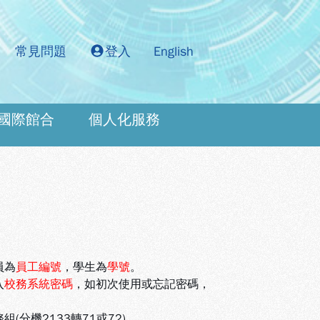
常見問題
登入
English
國際館合
個人化服務
：
員為
員工編號
，學生為
學號
。
入
校務系統密碼
，如初次使用或忘記密碼，
機2133轉71或72)。