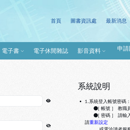
首頁
圖書資訊處
最新消息
處電子資源查詢系統
申請
電子書
電子休閒雜誌
影音資料
系統說明
1.系統登入帳號密碼
●[ 帳號 ] 教職
●[ 密碼 ] 請輸
請
重新設定
或電洽讀者服務組(分