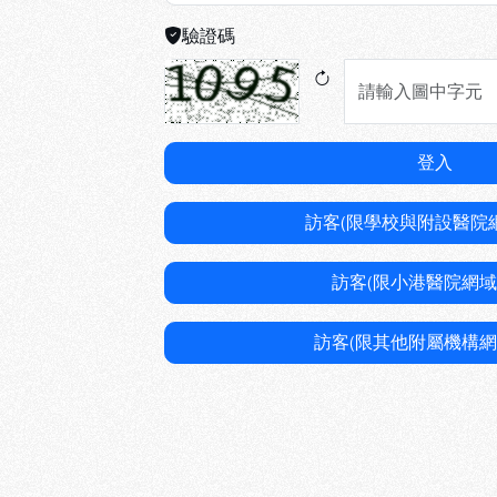
驗證碼
登入
訪客(限學校與附設醫院
訪客(限小港醫院網域
訪客(限其他附屬機構網