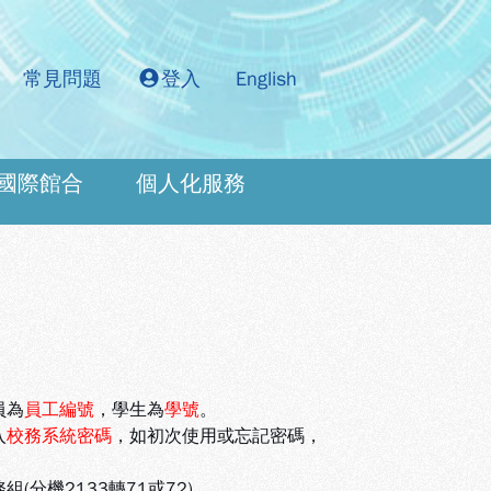
常見問題
登入
English
國際館合
個人化服務
：
員為
員工編號
，學生為
學號
。
入
校務系統密碼
，如初次使用或忘記密碼，
機2133轉71或72)。