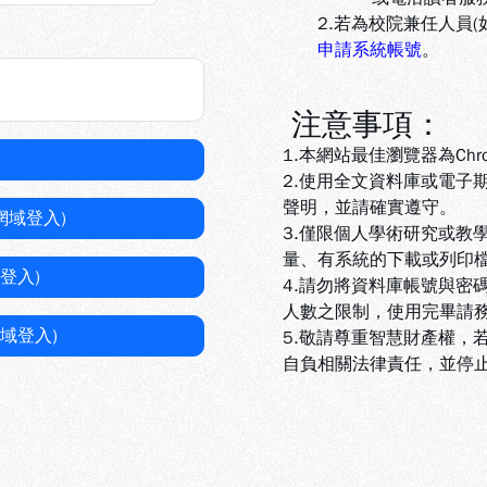
2.若為校院兼任人員
申請系統帳號
。
注意事項：
1.本網站最佳瀏覽器為Chr
2.使用全文資料庫或電子
聲明，並請確實遵守。
網域登入)
3.
僅限個人學術研究或教
量、有系統的下載或列印
登入)
4.
請勿將資料庫帳號與密
人數之限制，使用完畢請
域登入)
5
.敬請尊重智慧財產權，
自負相關法律責任，並停