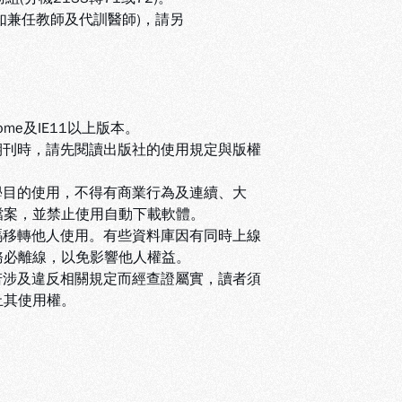
(如兼任教師及代訓醫師)，請另
ome及IE11以上版本。
期刊時，請先閱讀出版社的使用規定與版權
學目的使用，不得有商業行為及連續、大
檔案，並禁止使用自動下載軟體
。
碼移轉他人使用。有些資料庫因有同時上線
務必離線，以免影響他人權益
。
若涉及違反相關規定而經查證屬實，讀者須
止其使用權
。