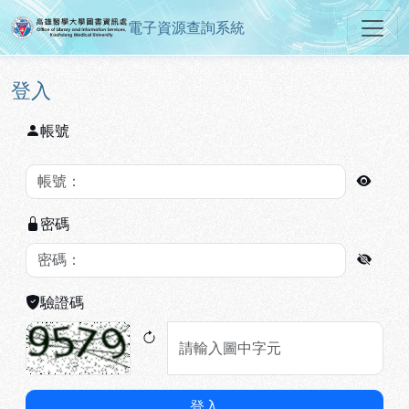
電子資源查詢系統
高雄醫學大學圖書資訊處電子資源
跳到主要內容
:::
:::
登入
帳號
密碼
驗證碼
登入