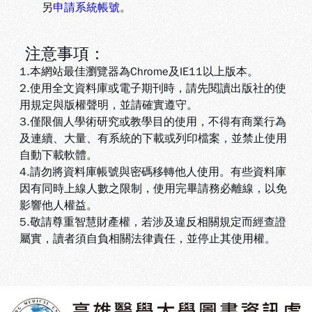
另
申請系統帳號
。
注意事項：
1.本網站最佳瀏覽器為Chrome及IE11以上版本。
2.使用全文資料庫或電子期刊時，請先閱讀出版社的使
用規定與版權聲明，並請確實遵守。
3.
僅限個人學術研究或教學目的使用，不得有商業行為
及連續、大量、有系統的下載或列印檔案，並禁止使用
自動下載軟體
。
4.
請勿將資料庫帳號與密碼移轉他人使用。有些資料庫
因有同時上線人數之限制，使用完畢請務必離線，以免
影響他人權益
。
5
.敬請尊重智慧財產權，若涉及違反相關規定而經查證
屬實，讀者須自負相關法律責任，並停止其使用權
。
:::