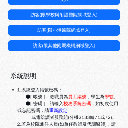
訪客(限學校與附設醫院網域登入)
訪客(限小港醫院網域登入)
訪客(限其他附屬機構網域登入)
系統說明
1.系統登入帳號密碼：
●[ 帳號 ] 教職員為
員工編號
，學生為
學號
。
●[ 密碼 ] 請輸入
校務系統密碼
，如初次使用
或忘記密碼，請
重新設定
或電洽讀者服務組(分機2133轉71或72)。
2.若為校院兼任人員(如兼任教師及代訓醫師)，請