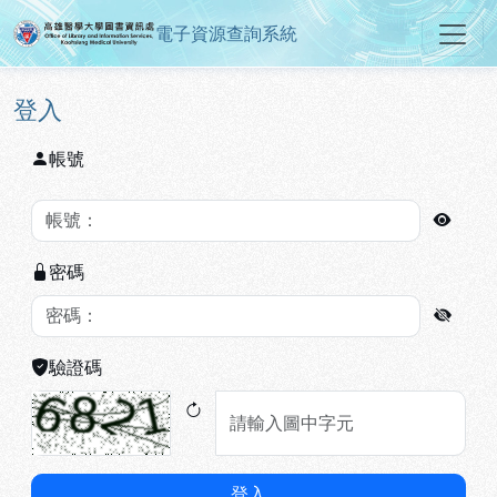
電子資源查詢系統
高雄醫學大學圖書資訊處電子資源
跳到主要內容
:::
:::
登入
帳號
密碼
驗證碼
登入