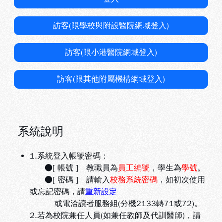
訪客(限學校與附設醫院網域登入)
訪客(限小港醫院網域登入)
訪客(限其他附屬機構網域登入)
系統說明
1.系統登入帳號密碼：
●[ 帳號 ] 教職員為
員工編號
，學生為
學號
。
●[ 密碼 ] 請輸入
校務系統密碼
，如初次使用
或忘記密碼，請
重新設定
或電洽讀者服務組(分機2133轉71或72)。
2.若為校院兼任人員(如兼任教師及代訓醫師)，請