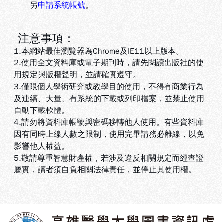
另
申請系統帳號
。
注意事項：
1.本網站最佳瀏覽器為Chrome及IE11以上版本。
2.使用全文資料庫或電子期刊時，請先閱讀出版社的使
用規定與版權聲明，並請確實遵守。
3.
僅限個人學術研究或教學目的使用，不得有商業行為
及連續、大量、有系統的下載或列印檔案，並禁止使用
自動下載軟體
。
4.
請勿將資料庫帳號與密碼移轉他人使用。有些資料庫
因有同時上線人數之限制，使用完畢請務必離線，以免
影響他人權益
。
5
.敬請尊重智慧財產權，若涉及違反相關規定而經查證
屬實，讀者須自負相關法律責任，並停止其使用權
。
:::