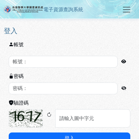
電子資源查詢系統
高雄醫學大學圖書資訊處電子資源
跳到主要內容
:::
:::
登入
帳號
密碼
驗證碼
登入