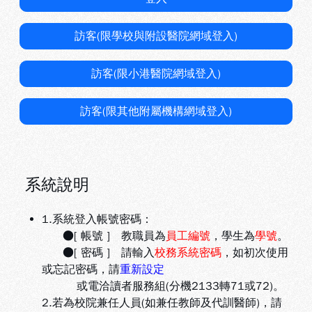
訪客(限學校與附設醫院網域登入)
訪客(限小港醫院網域登入)
訪客(限其他附屬機構網域登入)
系統說明
1.系統登入帳號密碼：
●[ 帳號 ] 教職員為
員工編號
，學生為
學號
。
●[ 密碼 ] 請輸入
校務系統密碼
，如初次使用
或忘記密碼，請
重新設定
或電洽讀者服務組(分機2133轉71或72)。
2.若為校院兼任人員(如兼任教師及代訓醫師)，請