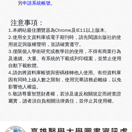
另
申請系統帳號
。
注意事項：
1.本網站最佳瀏覽器為Chrome及IE11以上版本。
2.使用全文資料庫或電子期刊時，請先閱讀出版社的使
用規定與版權聲明，並請確實遵守。
3.
僅限個人學術研究或教學目的使用，不得有商業行為
及連續、大量、有系統的下載或列印檔案，並禁止使用
自動下載軟體
。
4.
請勿將資料庫帳號與密碼移轉他人使用。有些資料庫
因有同時上線人數之限制，使用完畢請務必離線，以免
影響他人權益
。
5
.敬請尊重智慧財產權，若涉及違反相關規定而經查證
屬實，讀者須自負相關法律責任，並停止其使用權
。
:::