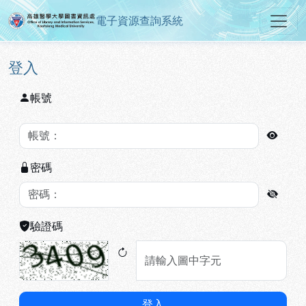
電子資源查詢系統
高雄醫學大學圖書資訊處電子資源
跳到主要內容
:::
:::
登入
帳號
密碼
驗證碼
登入