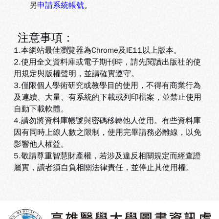
另
申請系統帳號
。
注意事項：
1.本網站最佳瀏覽器為Chrome及IE11以上版本。
2.使用全文資料庫或電子期刊時，請先閱讀出版社的使
用規定與版權聲明，並請確實遵守。
3.
僅限個人學術研究或教學目的使用，不得有商業行為
及連續、大量、有系統的下載或列印檔案，並禁止使用
自動下載軟體
。
4.
請勿將資料庫帳號與密碼移轉他人使用。有些資料庫
因有同時上線人數之限制，使用完畢請務必離線，以免
影響他人權益
。
5
.敬請尊重智慧財產權，若涉及違反相關規定而經查證
屬實，讀者須自負相關法律責任，並停止其使用權
。
:::