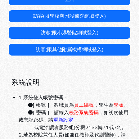
訪客(限學校與附設醫院網域登入)
訪客(限小港醫院網域登入)
訪客(限其他附屬機構網域登入)
系統說明
1.系統登入帳號密碼：
●[ 帳號 ] 教職員為
員工編號
，學生為
學號
。
●[ 密碼 ] 請輸入
校務系統密碼
，如初次使用
或忘記密碼，請
重新設定
或電洽讀者服務組(分機2133轉71或72)。
2.若為校院兼任人員(如兼任教師及代訓醫師)，請