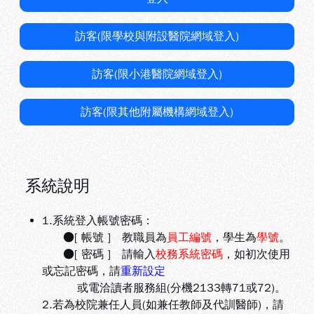
訪客(限學校與附設醫院網域登入)
訪客(限小港醫院網域登入)
訪客(限其他附屬機構網域登入)
系統說明
1.系統登入帳號密碼：
●[ 帳號 ] 教職員為
員工編號
，學生為
學號
。
●[ 密碼 ] 請輸入
校務系統密碼
，如初次使用
或忘記密碼，請
重新設定
或電洽讀者服務組(分機2133轉71或72)。
2.若為校院兼任人員(如兼任教師及代訓醫師)，請