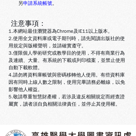
另
申請系統帳號
。
注意事項：
1.本網站最佳瀏覽器為Chrome及IE11以上版本。
2.使用全文資料庫或電子期刊時，請先閱讀出版社的使
用規定與版權聲明，並請確實遵守。
3.
僅限個人學術研究或教學目的使用，不得有商業行為
及連續、大量、有系統的下載或列印檔案，並禁止使用
自動下載軟體
。
4.
請勿將資料庫帳號與密碼移轉他人使用。有些資料庫
因有同時上線人數之限制，使用完畢請務必離線，以免
影響他人權益
。
5
.敬請尊重智慧財產權，若涉及違反相關規定而經查證
屬實，讀者須自負相關法律責任，並停止其使用權
。
:::