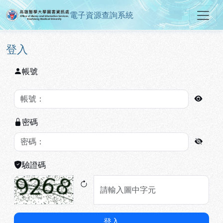
電子資源查詢系統
高雄醫學大學圖書資訊處電子資源
跳到主要內容
:::
:::
登入
帳號
密碼
驗證碼
登入