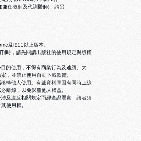
(如兼任教師及代訓醫師)，請另
ome及IE11以上版本。
期刊時，請先閱讀出版社的使用規定與版權
學目的使用，不得有商業行為及連續、大
檔案，並禁止使用自動下載軟體
。
碼移轉他人使用。有些資料庫因有同時上線
務必離線，以免影響他人權益
。
若涉及違反相關規定而經查證屬實，讀者須
止其使用權
。