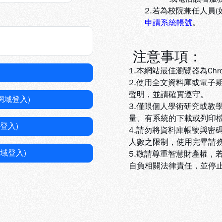
2.若為校院兼任人員
申請系統帳號
。
注意事項：
1.本網站最佳瀏覽器為Chr
2.使用全文資料庫或電子
聲明，並請確實遵守。
網域登入)
3.
僅限個人學術研究或教
量、有系統的下載或列印
登入)
4.
請勿將資料庫帳號與密
人數之限制，使用完畢請
域登入)
5
.敬請尊重智慧財產權，
自負相關法律責任，並停