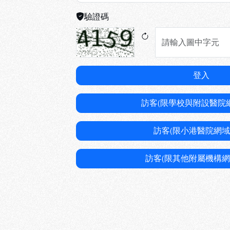
驗證碼
登入
訪客(限學校與附設醫院
訪客(限小港醫院網域
訪客(限其他附屬機構網