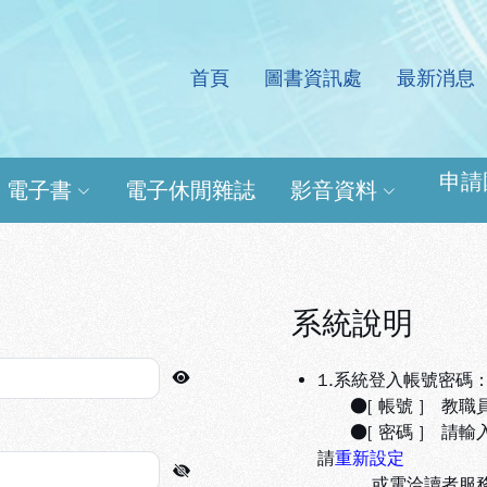
首頁
圖書資訊處
最新消息
處電子資源查詢系統
申請
電子書
電子休閒雜誌
影音資料
系統說明
1.系統登入帳號密碼
●[ 帳號 ] 教職
●[ 密碼 ] 請輸
請
重新設定
或電洽讀者服務組(分