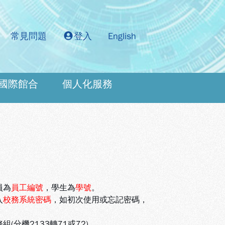
常見問題
登入
English
國際館合
個人化服務
：
員為
員工編號
，學生為
學號
。
入
校務系統密碼
，如初次使用或忘記密碼，
機2133轉71或72)。