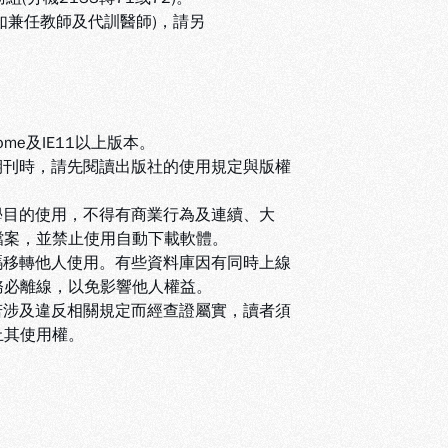
(如兼任教師及代訓醫師)，請另
ome及IE11以上版本。
期刊時，請先閱讀出版社的使用規定與版權
學目的使用，不得有商業行為及連續、大
檔案，並禁止使用自動下載軟體
。
碼移轉他人使用。有些資料庫因有同時上線
務必離線，以免影響他人權益
。
若涉及違反相關規定而經查證屬實，讀者須
止其使用權
。