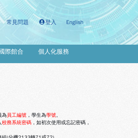
常見問題
登入
English
國際館合
個人化服務
：
員為
員工編號
，學生為
學號
。
入
校務系統密碼
，如初次使用或忘記密碼，
機2133轉71或72)。