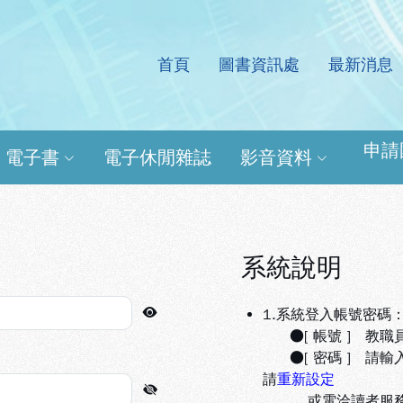
首頁
圖書資訊處
最新消息
處電子資源查詢系統
申請
電子書
電子休閒雜誌
影音資料
系統說明
1.系統登入帳號密碼
●[ 帳號 ] 教職
●[ 密碼 ] 請輸
請
重新設定
或電洽讀者服務組(分