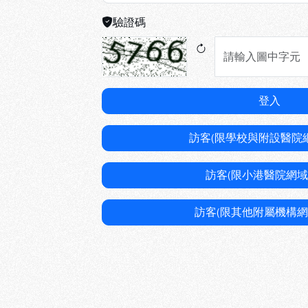
驗證碼
登入
訪客(限學校與附設醫院
訪客(限小港醫院網域
訪客(限其他附屬機構網