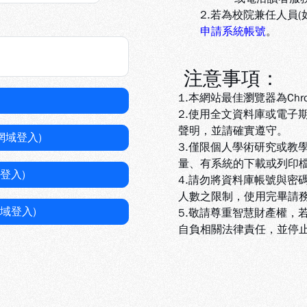
2.若為校院兼任人員
申請系統帳號
。
注意事項：
1.本網站最佳瀏覽器為Chr
2.使用全文資料庫或電子
聲明，並請確實遵守。
網域登入)
3.
僅限個人學術研究或教
量、有系統的下載或列印
登入)
4.
請勿將資料庫帳號與密
人數之限制，使用完畢請
域登入)
5
.敬請尊重智慧財產權，
自負相關法律責任，並停