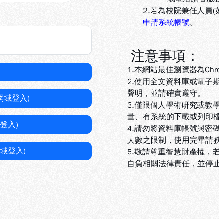
2.若為校院兼任人員
申請系統帳號
。
注意事項：
1.本網站最佳瀏覽器為Chr
2.使用全文資料庫或電子
聲明，並請確實遵守。
網域登入)
3.
僅限個人學術研究或教
量、有系統的下載或列印
登入)
4.
請勿將資料庫帳號與密
人數之限制，使用完畢請
域登入)
5
.敬請尊重智慧財產權，
自負相關法律責任，並停