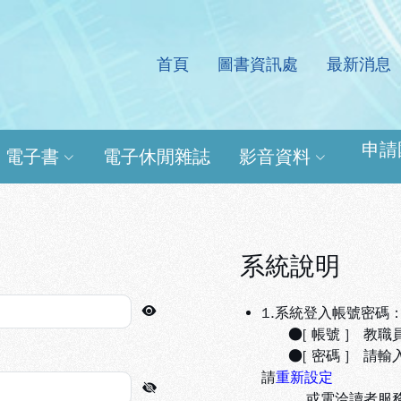
首頁
圖書資訊處
最新消息
處電子資源查詢系統
申請
電子書
電子休閒雜誌
影音資料
系統說明
1.系統登入帳號密碼
●[ 帳號 ] 教職
●[ 密碼 ] 請輸
請
重新設定
或電洽讀者服務組(分