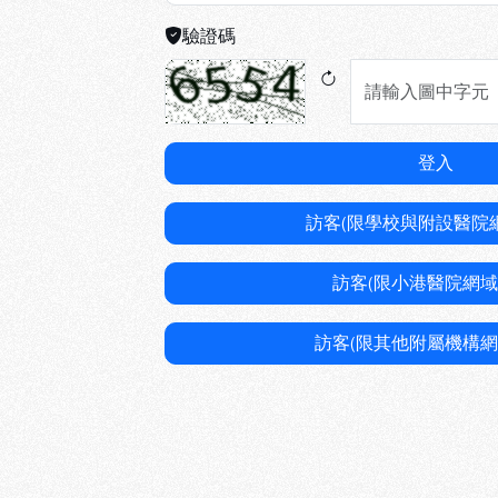
驗證碼
登入
訪客(限學校與附設醫院
訪客(限小港醫院網域
訪客(限其他附屬機構網