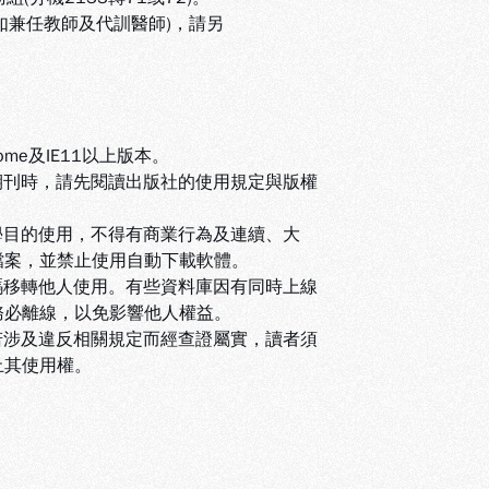
(如兼任教師及代訓醫師)，請另
ome及IE11以上版本。
期刊時，請先閱讀出版社的使用規定與版權
學目的使用，不得有商業行為及連續、大
檔案，並禁止使用自動下載軟體
。
碼移轉他人使用。有些資料庫因有同時上線
務必離線，以免影響他人權益
。
若涉及違反相關規定而經查證屬實，讀者須
止其使用權
。