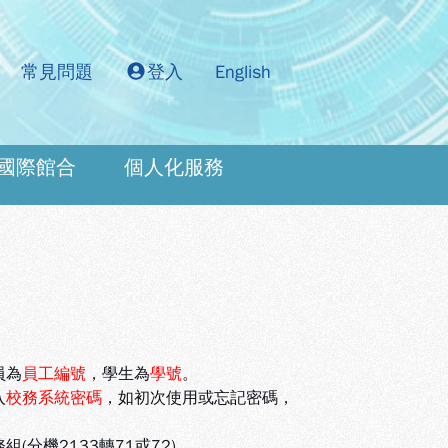
常見問題
登入
English
國際館合
個人化服務
：
員為
員工編號
，學生為
學號
。
入
校務系統密碼
，如初次使用或忘記密碼，
機2133轉71或72)。